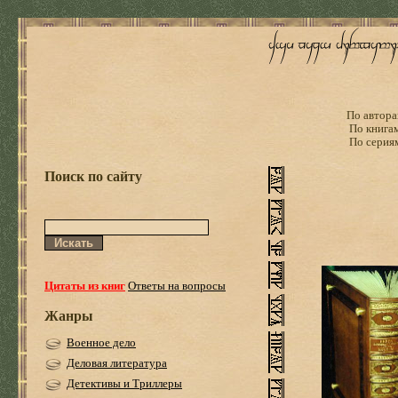
По автора
По книга
По серия
Поиск по сайту
Цитаты из книг
Ответы на вопросы
Жанры
Военное дело
Деловая литература
Детективы и Триллеры