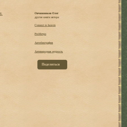
б.
Овчинников Олег
другие книги автора:
Connect to heaven
ProМетро
Автобиография
Антинародная мудрость
Поделиться