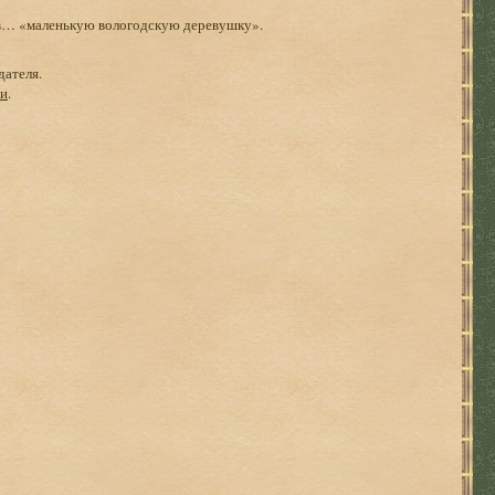
т в… «маленькую вологодскую деревушку».
дателя.
ги
.