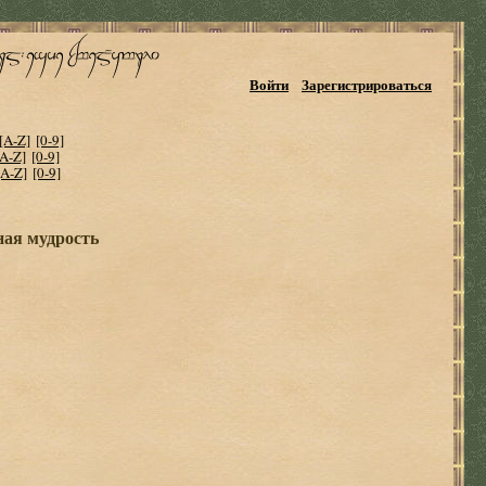
Войти
Зарегистрироваться
[A-Z]
[0-9]
[A-Z]
[0-9]
[A-Z]
[0-9]
ная мудрость