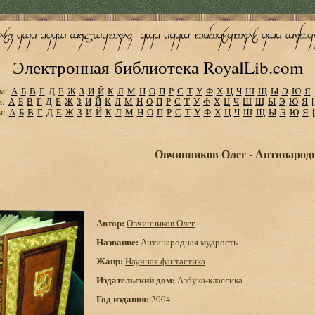
Электронная библиотека RoyalLib.com
м:
А
Б
В
Г
Д
Е
Ж
З
И
Й
К
Л
М
Н
О
П
Р
С
Т
У
Ф
Х
Ц
Ч
Ш
Щ
Ы
Э
Ю
Я
м:
А
Б
В
Г
Д
Е
Ж
З
И
Й
К
Л
М
Н
О
П
Р
С
Т
У
Ф
Х
Ц
Ч
Ш
Щ
Ы
Э
Ю
Я
м:
А
Б
В
Г
Д
Е
Ж
З
И
Й
К
Л
М
Н
О
П
Р
С
Т
У
Ф
Х
Ц
Ч
Ш
Щ
Ы
Э
Ю
Я
Овчинников Олег - Антинарод
Автор:
Овчинников Олег
Название:
Антинародная мудрость
Жанр:
Научная фантастика
Издательский дом:
Азбука-классика
Год издания:
2004