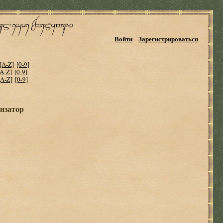
Войти
Зарегистрироваться
[A-Z]
[0-9]
[A-Z]
[0-9]
[A-Z]
[0-9]
изатор