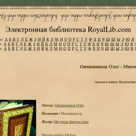
Электронная библиотека RoyalLib.com
м:
А
Б
В
Г
Д
Е
Ж
З
И
Й
К
Л
М
Н
О
П
Р
С
Т
У
Ф
Х
Ц
Ч
Ш
Щ
Ы
Э
Ю
Я
м:
А
Б
В
Г
Д
Е
Ж
З
И
Й
К
Л
М
Н
О
П
Р
С
Т
У
Ф
Х
Ц
Ч
Ш
Щ
Ы
Э
Ю
Я
м:
А
Б
В
Г
Д
Е
Ж
З
И
Й
К
Л
М
Н
О
П
Р
С
Т
У
Ф
Х
Ц
Ч
Ш
Щ
Ы
Э
Ю
Я
Овчинников Олег - Мнем
скачать книгу бесплатно
Автор:
Овчинников Олег
Название:
Мнемизатор
Жанр:
Научная фантастика
Читать книгу Online