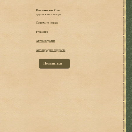
Овчинников Олег
другие книги автора:
Connect to heaven
ProМетро
Автобиография
Антинародная мудрость
Поделиться