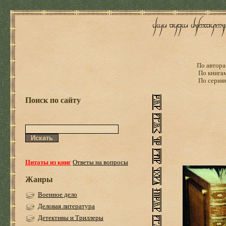
По автора
По книга
По серия
Поиск по сайту
Цитаты из книг
Ответы на вопросы
Жанры
Военное дело
Деловая литература
Детективы и Триллеры