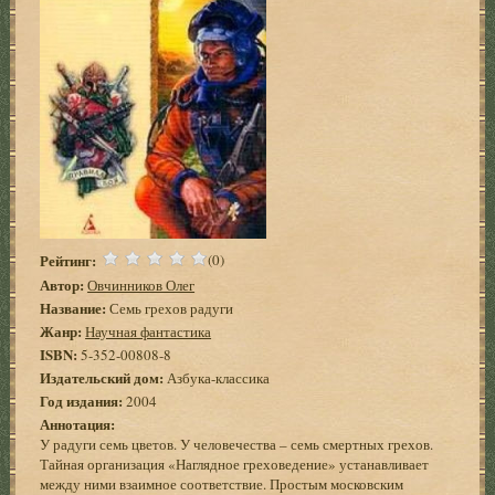
Рейтинг:
(0)
Автор:
Овчинников Олег
Название:
Семь грехов радуги
Жанр:
Научная фантастика
ISBN:
5-352-00808-8
Издательский дом:
Азбука-классика
Год издания:
2004
Аннотация:
У радуги семь цветов. У человечества – семь смертных грехов.
Тайная организация «Наглядное греховедение» устанавливает
между ними взаимное соответствие. Простым московским