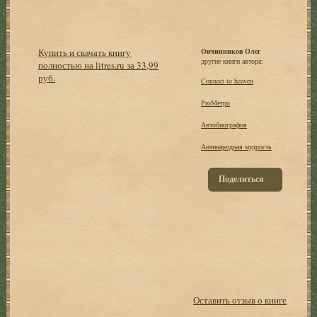
Купить и скачать книгу
Овчинников Олег
другие книги автора:
полностью на litres.ru за 33,99
руб.
Connect to heaven
ProМетро
Автобиография
Антинародная мудрость
Поделиться
Оставить отзыв о книге