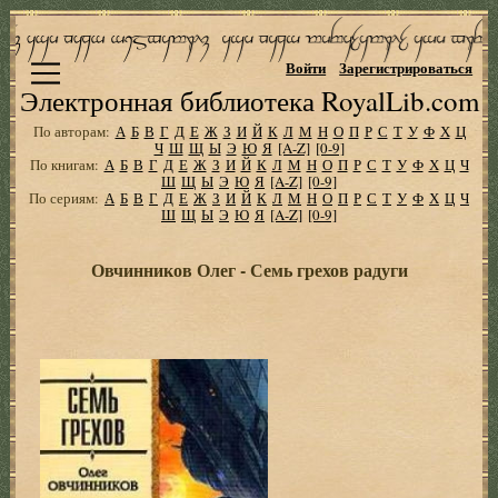
Войти
Зарегистрироваться
Электронная библиотека RoyalLib.com
По авторам:
А
Б
В
Г
Д
Е
Ж
З
И
Й
К
Л
М
Н
О
П
Р
С
Т
У
Ф
Х
Ц
Ч
Ш
Щ
Ы
Э
Ю
Я
[A-Z]
[0-9]
По книгам:
А
Б
В
Г
Д
Е
Ж
З
И
Й
К
Л
М
Н
О
П
Р
С
Т
У
Ф
Х
Ц
Ч
Ш
Щ
Ы
Э
Ю
Я
[A-Z]
[0-9]
По сериям:
А
Б
В
Г
Д
Е
Ж
З
И
Й
К
Л
М
Н
О
П
Р
С
Т
У
Ф
Х
Ц
Ч
Ш
Щ
Ы
Э
Ю
Я
[A-Z]
[0-9]
Овчинников Олег - Семь грехов радуги