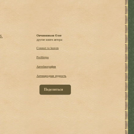
б.
Овчинников Олег
другие книги автора:
Connect to heaven
ProМетро
Автобиография
Антинародная мудрость
Поделиться