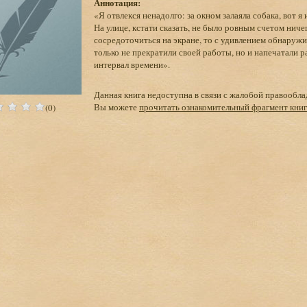
Аннотация:
«Я отвлекся ненадолго: за окном залаяла собака, вот я
На улице, кстати сказать, не было ровным счетом ничег
сосредоточиться на экране, то с удивлением обнаружил,
только не прекратили своей работы, но и напечатали р
интервал времени».
Данная книга недоступна в связи с жалобой правообла
Вы можете
прочитать ознакомительный фрагмент кни
(0)