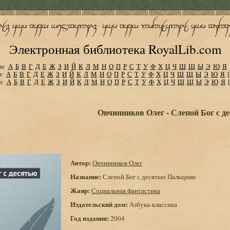
Электронная библиотека RoyalLib.com
м:
А
Б
В
Г
Д
Е
Ж
З
И
Й
К
Л
М
Н
О
П
Р
С
Т
У
Ф
Х
Ц
Ч
Ш
Щ
Ы
Э
Ю
Я
м:
А
Б
В
Г
Д
Е
Ж
З
И
Й
К
Л
М
Н
О
П
Р
С
Т
У
Ф
Х
Ц
Ч
Ш
Щ
Ы
Э
Ю
Я
м:
А
Б
В
Г
Д
Е
Ж
З
И
Й
К
Л
М
Н
О
П
Р
С
Т
У
Ф
Х
Ц
Ч
Ш
Щ
Ы
Э
Ю
Я
Овчинников Олег - Слепой Бог с д
Автор:
Овчинников Олег
Название:
Слепой Бог с десятью Пальцами
Жанр:
Социальная фантастика
Издательский дом:
Азбука-классика
Год издания:
2004