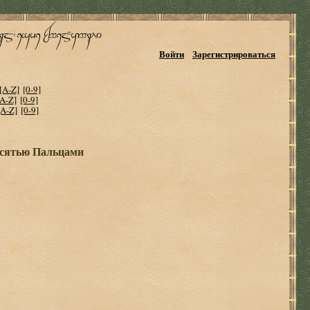
Войти
Зарегистрироваться
[A-Z]
[0-9]
[A-Z]
[0-9]
[A-Z]
[0-9]
есятью Пальцами