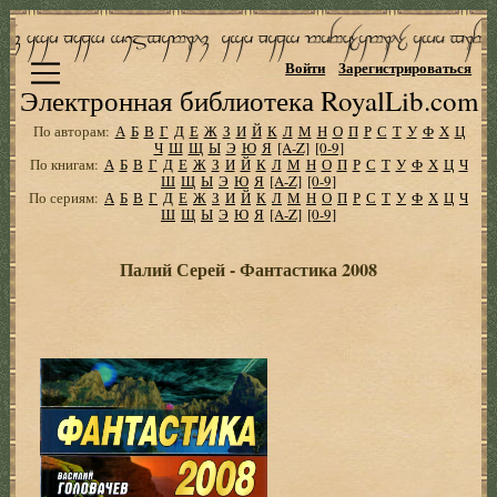
Войти
Зарегистрироваться
Электронная библиотека RoyalLib.com
По авторам:
А
Б
В
Г
Д
Е
Ж
З
И
Й
К
Л
М
Н
О
П
Р
С
Т
У
Ф
Х
Ц
Ч
Ш
Щ
Ы
Э
Ю
Я
[A-Z]
[0-9]
По книгам:
А
Б
В
Г
Д
Е
Ж
З
И
Й
К
Л
М
Н
О
П
Р
С
Т
У
Ф
Х
Ц
Ч
Ш
Щ
Ы
Э
Ю
Я
[A-Z]
[0-9]
По сериям:
А
Б
В
Г
Д
Е
Ж
З
И
Й
К
Л
М
Н
О
П
Р
С
Т
У
Ф
Х
Ц
Ч
Ш
Щ
Ы
Э
Ю
Я
[A-Z]
[0-9]
Палий Серей - Фантастика 2008