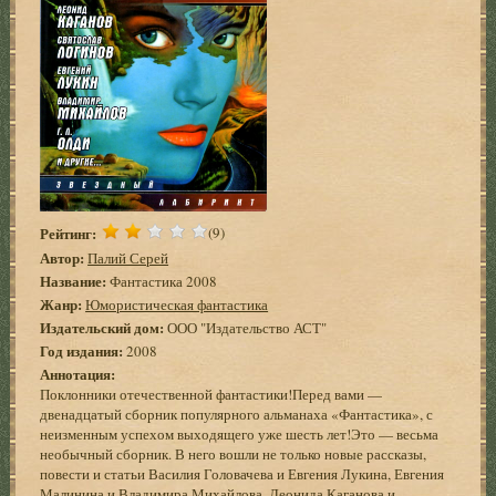
Рейтинг:
(9)
Автор:
Палий Серей
Название:
Фантастика 2008
Жанр:
Юмористическая фантастика
Издательский дом:
ООО "Издательство АСТ"
Год издания:
2008
Аннотация:
Поклонники отечественной фантастики!Перед вами —
двенадцатый сборник популярного альманаха «Фантастика», с
неизменным успехом выходящего уже шесть лет!Это — весьма
необычный сборник. В него вошли не только новые рассказы,
повести и статьи Василия Головачева и Евгения Лукина, Евгения
Малинина и Владимира Михайлова, Леонида Каганова и