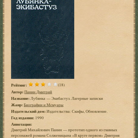
Рейтинг:
(18)
Автор:
Панин Дмитрий
Название:
Лубянка — Экибастуз. Лагерные записки
Жанр:
Биографии и Мемуары
Издательский дом:
Издательства: Скифы, Обновление.
Год издания:
1990
Аннотация:
Дмитрий Михайлович Панин — прототип одного из главных
персонажей романа Солженицына «В круге первом» Дмитрия