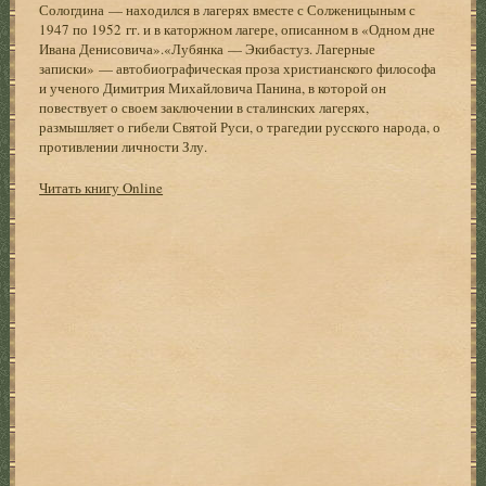
Сологдина — находился в лагерях вместе с Солженицыным с
1947 по 1952 гг. и в каторжном лагере, описанном в «Одном дне
Ивана Денисовича».«Лубянка — Экибастуз. Лагерные
записки» — автобиографическая проза христианского философа
и ученого Димитрия Михайловича Панина, в которой он
повествует о своем заключении в сталинских лагерях,
размышляет о гибели Святой Руси, о трагедии русского народа, о
противлении личности Злу.
Читать книгу Online