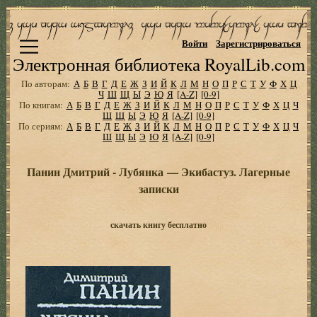
Войти
Зарегистрироваться
Электронная библиотека RoyalLib.com
По авторам:
А
Б
В
Г
Д
Е
Ж
З
И
Й
К
Л
М
Н
О
П
Р
С
Т
У
Ф
Х
Ц
Ч
Ш
Щ
Ы
Э
Ю
Я
[A-Z]
[0-9]
По книгам:
А
Б
В
Г
Д
Е
Ж
З
И
Й
К
Л
М
Н
О
П
Р
С
Т
У
Ф
Х
Ц
Ч
Ш
Щ
Ы
Э
Ю
Я
[A-Z]
[0-9]
По сериям:
А
Б
В
Г
Д
Е
Ж
З
И
Й
К
Л
М
Н
О
П
Р
С
Т
У
Ф
Х
Ц
Ч
Ш
Щ
Ы
Э
Ю
Я
[A-Z]
[0-9]
Панин Дмитрий - Лубянка — Экибастуз. Лагерные
записки
скачать книгу бесплатно