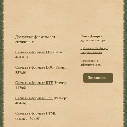
Доступные форматы для
Панин Дмитрий
другие книги автора:
скачивания:
Лубянка — Экибастуз.
Скачать в формате FB2
(Размер:
Лагерные записки
468 Кб)
Солженицын и
действительность
Скачать в формате DOC
(Размер:
337кб)
Поделиться
Скачать в формате RTF
(Размер:
337кб)
Скачать в формате TXT
(Размер:
404кб)
Скачать в формате HTML
(Размер: 409кб)