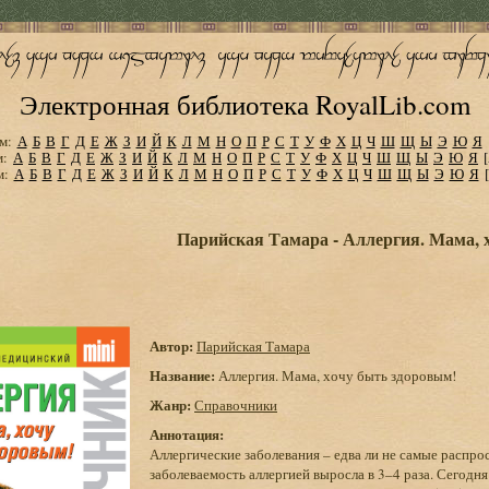
Электронная библиотека RoyalLib.com
м:
А
Б
В
Г
Д
Е
Ж
З
И
Й
К
Л
М
Н
О
П
Р
С
Т
У
Ф
Х
Ц
Ч
Ш
Щ
Ы
Э
Ю
Я
м:
А
Б
В
Г
Д
Е
Ж
З
И
Й
К
Л
М
Н
О
П
Р
С
Т
У
Ф
Х
Ц
Ч
Ш
Щ
Ы
Э
Ю
Я
м:
А
Б
В
Г
Д
Е
Ж
З
И
Й
К
Л
М
Н
О
П
Р
С
Т
У
Ф
Х
Ц
Ч
Ш
Щ
Ы
Э
Ю
Я
Парийская Тамара - Аллергия. Мама, 
Автор:
Парийская Тамара
Название:
Аллергия. Мама, хочу быть здоровым!
Жанр:
Справочники
Аннотация:
Аллергические заболевания – едва ли не самые распро
заболеваемость аллергией выросла в 3–4 раза. Сегодн