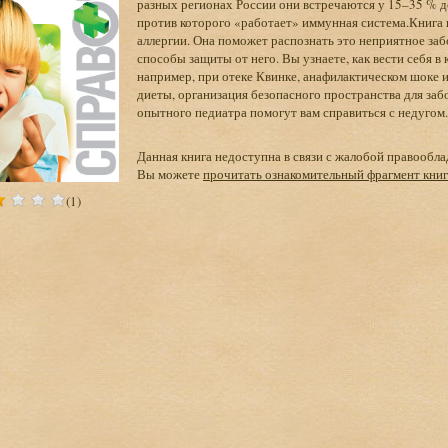
разных регионах России они встречаются у 15–35 % де
против которого «работает» иммунная система.Книга 
аллергии. Она поможет распознать это неприятное забо
способы защиты от него. Вы узнаете, как вести себя в
например, при отеке Квинке, анафилактическом шоке
диеты, организация безопасного пространства для за
опытного педиатра помогут вам справиться с недугом.
Данная книга недоступна в связи с жалобой правообла
Вы можете
прочитать ознакомительный фрагмент кни
(1)