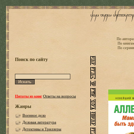
По автора
По книга
По серия
Поиск по сайту
Цитаты из книг
Ответы на вопросы
Жанры
Военное дело
Деловая литература
Детективы и Триллеры