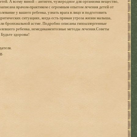
тей. А всему виной – антиген, чужеродное для организма вещество,
написана врачом-практиком с огромным опытом лечения детей от
левание у вашего ребенка, узнать врага в лицо и подготовить
 критических ситуациях, когда есть прямая угроза жизни малыша,
 или бронхиальной астме. Подробно описаны гипоаллергенные
болевшего ребенка, немедикаментозные методы лечения.Советы
 Будьте здоровы!
дателя.
ги
.