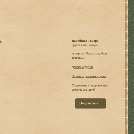
б.
Парийская Тамара
другие книги автора:
Аллергия. Мама, хочу быть
здоровым!
Детское сердечко
Острые отравления у детей
Современные лекарственные
средства для детей
Поделиться