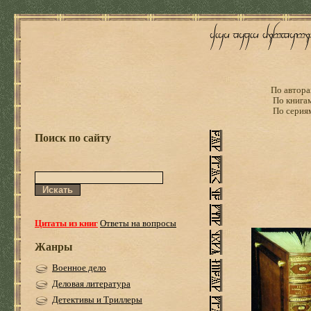
По автора
По книга
По серия
Поиск по сайту
Цитаты из книг
Ответы на вопросы
Жанры
Военное дело
Деловая литература
Детективы и Триллеры