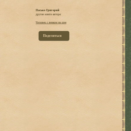
Пасько Григорий
другие книги автора:
Человек с венком на шее
Поделиться