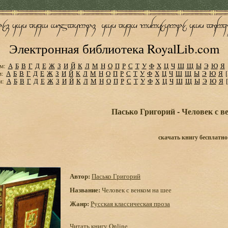
Электронная библиотека RoyalLib.com
м:
А
Б
В
Г
Д
Е
Ж
З
И
Й
К
Л
М
Н
О
П
Р
С
Т
У
Ф
Х
Ц
Ч
Ш
Щ
Ы
Э
Ю
Я
м:
А
Б
В
Г
Д
Е
Ж
З
И
Й
К
Л
М
Н
О
П
Р
С
Т
У
Ф
Х
Ц
Ч
Ш
Щ
Ы
Э
Ю
Я
м:
А
Б
В
Г
Д
Е
Ж
З
И
Й
К
Л
М
Н
О
П
Р
С
Т
У
Ф
Х
Ц
Ч
Ш
Щ
Ы
Э
Ю
Я
Пасько Григорий - Человек с в
скачать книгу бесплатно
Автор:
Пасько Григорий
Название:
Человек с венком на шее
Жанр:
Русская классическая проза
Читать книгу Online