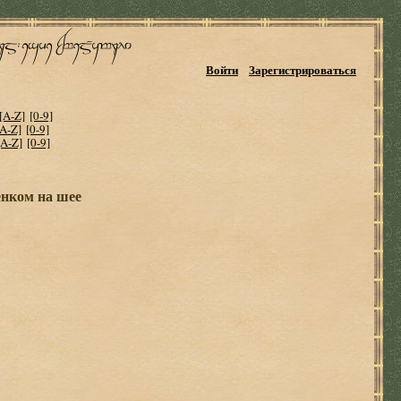
Войти
Зарегистрироваться
[A-Z]
[0-9]
[A-Z]
[0-9]
[A-Z]
[0-9]
енком на шее