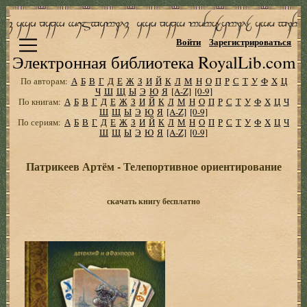
Войти
Зарегистрироваться
Электронная библиотека RoyalLib.com
По авторам:
А
Б
В
Г
Д
Е
Ж
З
И
Й
К
Л
М
Н
О
П
Р
С
Т
У
Ф
Х
Ц
Ч
Ш
Щ
Ы
Э
Ю
Я
[A-Z]
[0-9]
По книгам:
А
Б
В
Г
Д
Е
Ж
З
И
Й
К
Л
М
Н
О
П
Р
С
Т
У
Ф
Х
Ц
Ч
Ш
Щ
Ы
Э
Ю
Я
[A-Z]
[0-9]
По сериям:
А
Б
В
Г
Д
Е
Ж
З
И
Й
К
Л
М
Н
О
П
Р
С
Т
У
Ф
Х
Ц
Ч
Ш
Щ
Ы
Э
Ю
Я
[A-Z]
[0-9]
Патрикеев Артём - Телепортивное ориентирование
скачать книгу бесплатно