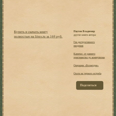
Купить и скачать книгу
Паутов Владимир
другие книги автора:
полностью на litres.ru за 169 руб.
Ген деструктивного
пведения
Капитал: от раннего
христианства до коммунизма
Операция «Возмездие»
Охота на черного ястреба
Поделиться