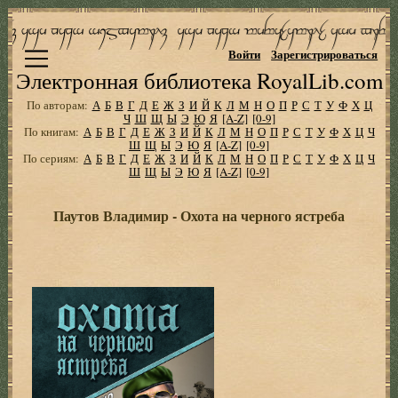
Войти
Зарегистрироваться
Электронная библиотека RoyalLib.com
По авторам:
А
Б
В
Г
Д
Е
Ж
З
И
Й
К
Л
М
Н
О
П
Р
С
Т
У
Ф
Х
Ц
Ч
Ш
Щ
Ы
Э
Ю
Я
[A-Z]
[0-9]
По книгам:
А
Б
В
Г
Д
Е
Ж
З
И
Й
К
Л
М
Н
О
П
Р
С
Т
У
Ф
Х
Ц
Ч
Ш
Щ
Ы
Э
Ю
Я
[A-Z]
[0-9]
По сериям:
А
Б
В
Г
Д
Е
Ж
З
И
Й
К
Л
М
Н
О
П
Р
С
Т
У
Ф
Х
Ц
Ч
Ш
Щ
Ы
Э
Ю
Я
[A-Z]
[0-9]
Паутов Владимир - Охота на черного ястреба