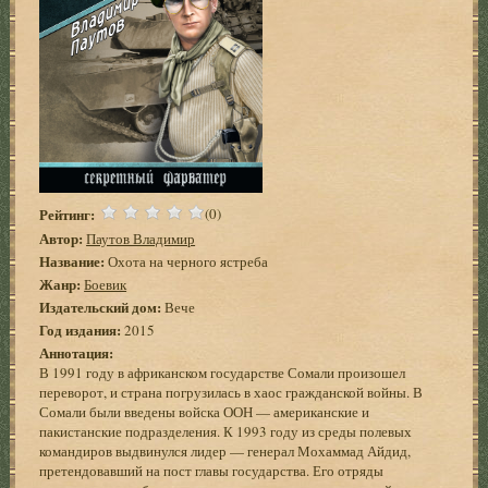
Рейтинг:
(0)
Автор:
Паутов Владимир
Название:
Охота на черного ястреба
Жанр:
Боевик
Издательский дом:
Вече
Год издания:
2015
Аннотация:
В 1991 году в африканском государстве Сомали произошел
переворот, и страна погрузилась в хаос гражданской войны. В
Сомали были введены войска ООН — американские и
пакистанские подразделения. К 1993 году из среды полевых
командиров выдвинулся лидер — генерал Мохаммад Айдид,
претендовавший на пост главы государства. Его отряды