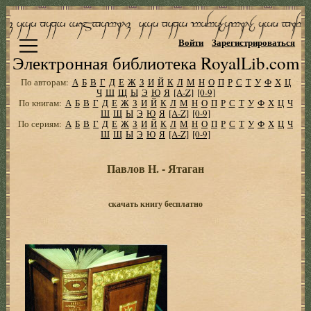
Войти
Зарегистрироваться
Электронная библиотека RoyalLib.com
По авторам:
А
Б
В
Г
Д
Е
Ж
З
И
Й
К
Л
М
Н
О
П
Р
С
Т
У
Ф
Х
Ц
Ч
Ш
Щ
Ы
Э
Ю
Я
[A-Z]
[0-9]
По книгам:
А
Б
В
Г
Д
Е
Ж
З
И
Й
К
Л
М
Н
О
П
Р
С
Т
У
Ф
Х
Ц
Ч
Ш
Щ
Ы
Э
Ю
Я
[A-Z]
[0-9]
По сериям:
А
Б
В
Г
Д
Е
Ж
З
И
Й
К
Л
М
Н
О
П
Р
С
Т
У
Ф
Х
Ц
Ч
Ш
Щ
Ы
Э
Ю
Я
[A-Z]
[0-9]
Павлов Н. - Ятаган
скачать книгу бесплатно