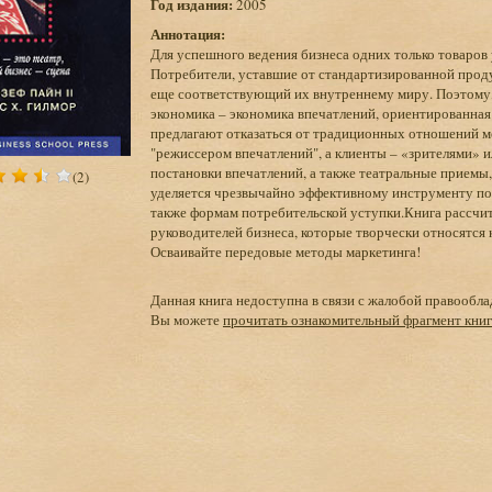
Год издания:
2005
Аннотация:
Для успешного ведения бизнеса одних только товаров 
Потребители, уставшие от стандартизированной проду
еще соответствующий их внутреннему миру. Поэтому,
экономика – экономика впечатлений, ориентированная
предлагают отказаться от традиционных отношений ме
"режиссером впечатлений", а клиенты – «зрителями» 
постановки впечатлений, а также театральные приемы
(2)
уделяется чрезвычайно эффективному инструменту по
также формам потребительской уступки.Книга рассчита
руководителей бизнеса, которые творчески относятся 
Осваивайте передовые методы маркетинга!
Данная книга недоступна в связи с жалобой правообла
Вы можете
прочитать ознакомительный фрагмент кни