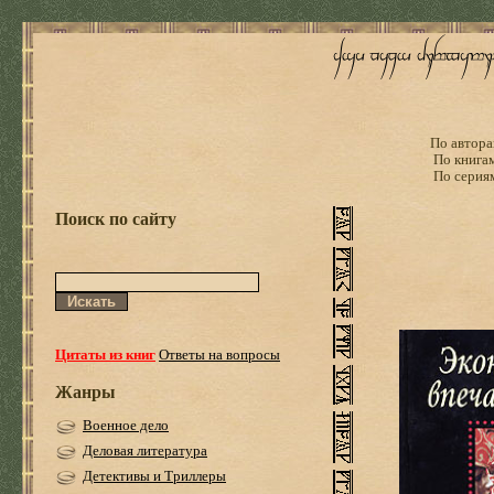
По автора
По книга
По серия
Поиск по сайту
Цитаты из книг
Ответы на вопросы
Жанры
Военное дело
Деловая литература
Детективы и Триллеры