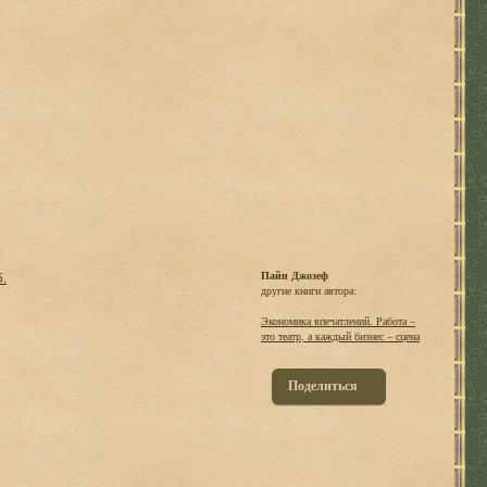
б.
Пайн Джозеф
другие книги автора:
Экономика впечатлений. Работа –
это театр, а каждый бизнес – сцена
Поделиться