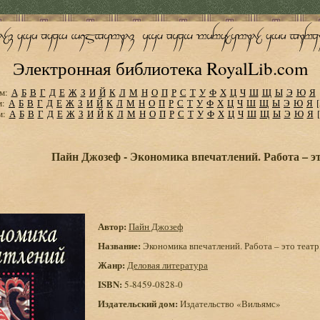
Электронная библиотека RoyalLib.com
м:
А
Б
В
Г
Д
Е
Ж
З
И
Й
К
Л
М
Н
О
П
Р
С
Т
У
Ф
Х
Ц
Ч
Ш
Щ
Ы
Э
Ю
Я
м:
А
Б
В
Г
Д
Е
Ж
З
И
Й
К
Л
М
Н
О
П
Р
С
Т
У
Ф
Х
Ц
Ч
Ш
Щ
Ы
Э
Ю
Я
м:
А
Б
В
Г
Д
Е
Ж
З
И
Й
К
Л
М
Н
О
П
Р
С
Т
У
Ф
Х
Ц
Ч
Ш
Щ
Ы
Э
Ю
Я
Пайн Джозеф - Экономика впечатлений. Работа – эт
Автор:
Пайн Джозеф
Название:
Экономика впечатлений. Работа – это театр
Жанр:
Деловая литература
ISBN:
5-8459-0828-0
Издательский дом:
Издательство «Вильямс»