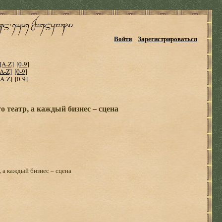
Войти
Зарегистрироваться
[A-Z]
[0-9]
[A-Z]
[0-9]
[A-Z]
[0-9]
о театр, а каждый бизнес – сцена
, а каждый бизнес – сцена