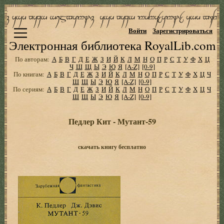
Войти
Зарегистрироваться
Электронная библиотека RoyalLib.com
По авторам:
А
Б
В
Г
Д
Е
Ж
З
И
Й
К
Л
М
Н
О
П
Р
С
Т
У
Ф
Х
Ц
Ч
Ш
Щ
Ы
Э
Ю
Я
[A-Z]
[0-9]
По книгам:
А
Б
В
Г
Д
Е
Ж
З
И
Й
К
Л
М
Н
О
П
Р
С
Т
У
Ф
Х
Ц
Ч
Ш
Щ
Ы
Э
Ю
Я
[A-Z]
[0-9]
По сериям:
А
Б
В
Г
Д
Е
Ж
З
И
Й
К
Л
М
Н
О
П
Р
С
Т
У
Ф
Х
Ц
Ч
Ш
Щ
Ы
Э
Ю
Я
[A-Z]
[0-9]
Педлер Кит - Мутант-59
скачать книгу бесплатно