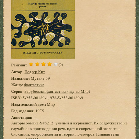
Рейтинг:
(9)
Автор:
Педлер Кит
Название:
Мутант-59
Жанр:
Фантастика
Серия:
Зарубежная фантастика (изд-во Мир)
ISBN:
5-253-00189-1, 978-5-253-00189-9
Издательский дом:
Мир
Год издания:
1975
Аннотация:
Авторы романа &#8212; ученый и журналист. Их содружество не
случайно: в произведении речь идет о современной экологии и
биохимии, микробиологии и теории полимеров. Главная тема