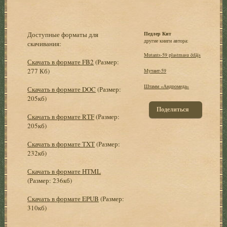
Доступные форматы для
Педлер Кит
другие книги автора:
скачивания:
Mutants-59 plastmasu ēdājs
Скачать в формате FB2
(Размер:
277 Кб)
Мутант-59
Штамм «Андромеда»
Скачать в формате DOC
(Размер:
205кб)
Поделиться
Скачать в формате RTF
(Размер:
205кб)
Скачать в формате TXT
(Размер:
232кб)
Скачать в формате HTML
(Размер: 236кб)
Скачать в формате EPUB
(Размер:
310кб)