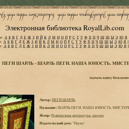
Электронная библиотека RoyalLib.com
м:
А
Б
В
Г
Д
Е
Ж
З
И
Й
К
Л
М
Н
О
П
Р
С
Т
У
Ф
Х
Ц
Ч
Ш
Щ
Ы
Э
Ю
Я
м:
А
Б
В
Г
Д
Е
Ж
З
И
Й
К
Л
М
Н
О
П
Р
С
Т
У
Ф
Х
Ц
Ч
Ш
Щ
Ы
Э
Ю
Я
м:
А
Б
В
Г
Д
Е
Ж
З
И
Й
К
Л
М
Н
О
П
Р
С
Т
У
Ф
Х
Ц
Ч
Ш
Щ
Ы
Э
Ю
Я
ПЕГИ ШАРЛЬ - ШАРЛЬ ПЕГИ. НАША ЮНОСТЬ. МИСТ
скачать книгу бесплатно
Автор:
ПЕГИ ШАРЛЬ
Название:
ШАРЛЬ ПЕГИ. НАША ЮНОСТЬ. МИСТЕР
Жанр:
Религиозная литература: прочее
Издательский дом:
"Наука"