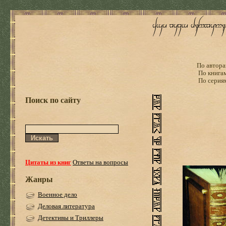
По автора
По книга
По серия
Поиск по сайту
Цитаты из книг
Ответы на вопросы
Жанры
Военное дело
Деловая литература
Детективы и Триллеры