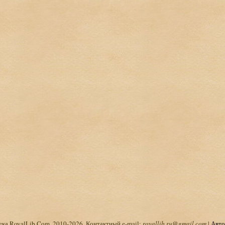
ка RoyalLib.Com, 2010-2026. Контактный e-mail:
royallib.ru@gmail.com
|
Авто