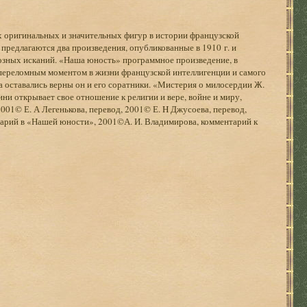
х оригинальных и значительных фигур в истории французской
предлагаются два произведения, опубликованные в 1910 г. и
озных исканий. «Наша юность» программное произведение, в
 переломным моментом в жизни французской интеллигенции и самого
да оставались верны он и его соратники. «Мистерия о милосердии Ж.
ини открывает свое отношение к религии и вере, войне и миру,
001© Е. А Легенькова, перевод, 2001© Е. H Джусоева, перевод,
нтарий в «Нашей юности», 2001©А. И. Владимирова, комментарий к