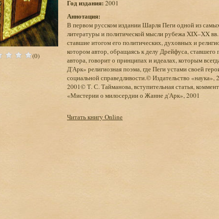
Год издания:
2001
Аннотация:
В первом русском издании Шарля Пеги одной из самы
литературы и политической мысли рубежа XIX–XX вв. 
ставшие итогом его политических, духовных и религи
котором автор, обращаясь к делу Дрейфуса, ставшего
(0)
автора, говорит о принципах и идеалах, которым всег
Д'Арк» религиозная поэма, где Пеги устами своей геро
социальной справедливости.© Издательство «наука», 2
2001© Т. С. Тайманова, вступительная статья, комме
«Мистерии о милосердии о Жанне д'Арк», 2001
Читать книгу Online