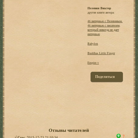
Пелевин Виктор
другие книги автора:
46 интервью с Пелевиным.
46 интервью с писателем,
который никогда не дает
интервью
Babylon
Buddhas Little Finger
Empire v
Поделиться
Отзывы читателей
7
√
Стас
, 2015-12-23 21:10:34