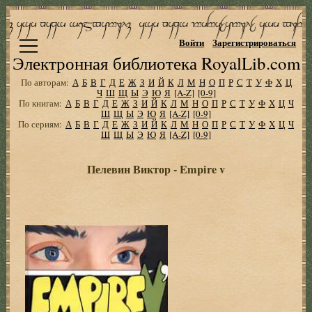
Войти
Зарегистрироваться
Электронная библиотека RoyalLib.com
По авторам:
А
Б
В
Г
Д
Е
Ж
З
И
Й
К
Л
М
Н
О
П
Р
С
Т
У
Ф
Х
Ц
Ч
Ш
Щ
Ы
Э
Ю
Я
[A-Z]
[0-9]
По книгам:
А
Б
В
Г
Д
Е
Ж
З
И
Й
К
Л
М
Н
О
П
Р
С
Т
У
Ф
Х
Ц
Ч
Ш
Щ
Ы
Э
Ю
Я
[A-Z]
[0-9]
По сериям:
А
Б
В
Г
Д
Е
Ж
З
И
Й
К
Л
М
Н
О
П
Р
С
Т
У
Ф
Х
Ц
Ч
Ш
Щ
Ы
Э
Ю
Я
[A-Z]
[0-9]
Пелевин Виктор - Empire v