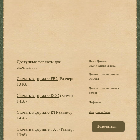
Доступные форматы для
Пелт Джеймс
другие книги автора:
скачивания:
Далеко от изумрудного
Скачать в формате FB2
(Размер:
острова
13 Кб)
Далече от изумрудения
остров
Скачать в формате DOC
(Размер:
14кб)
Инфоман
Скачать в формате RTF
(Размер:
Что узнала Уина
14кб)
Поделиться
Скачать в формате TXT
(Размер:
13кб)