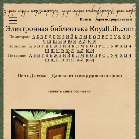
Войти
Зарегистрироваться
Электронная библиотека RoyalLib.com
По авторам:
А
Б
В
Г
Д
Е
Ж
З
И
Й
К
Л
М
Н
О
П
Р
С
Т
У
Ф
Х
Ц
Ч
Ш
Щ
Ы
Э
Ю
Я
[A-Z]
[0-9]
По книгам:
А
Б
В
Г
Д
Е
Ж
З
И
Й
К
Л
М
Н
О
П
Р
С
Т
У
Ф
Х
Ц
Ч
Ш
Щ
Ы
Э
Ю
Я
[A-Z]
[0-9]
По сериям:
А
Б
В
Г
Д
Е
Ж
З
И
Й
К
Л
М
Н
О
П
Р
С
Т
У
Ф
Х
Ц
Ч
Ш
Щ
Ы
Э
Ю
Я
[A-Z]
[0-9]
Пелт Джеймс - Далеко от изумрудного острова
скачать книгу бесплатно