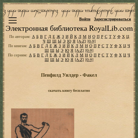
Войти
Зарегистрироваться
Электронная библиотека RoyalLib.com
По авторам:
А
Б
В
Г
Д
Е
Ж
З
И
Й
К
Л
М
Н
О
П
Р
С
Т
У
Ф
Х
Ц
Ч
Ш
Щ
Ы
Э
Ю
Я
[A-Z]
[0-9]
По книгам:
А
Б
В
Г
Д
Е
Ж
З
И
Й
К
Л
М
Н
О
П
Р
С
Т
У
Ф
Х
Ц
Ч
Ш
Щ
Ы
Э
Ю
Я
[A-Z]
[0-9]
По сериям:
А
Б
В
Г
Д
Е
Ж
З
И
Й
К
Л
М
Н
О
П
Р
С
Т
У
Ф
Х
Ц
Ч
Ш
Щ
Ы
Э
Ю
Я
[A-Z]
[0-9]
Пенфилд Уилдер - Факел
скачать книгу бесплатно