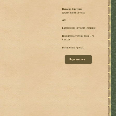
Пермяк Евгений
другие книги автора:
Ах!
Бабушкины кружева (сборник)
Внеклассное чтение (для 1-го
класса)
Волшебные краски
Поделиться