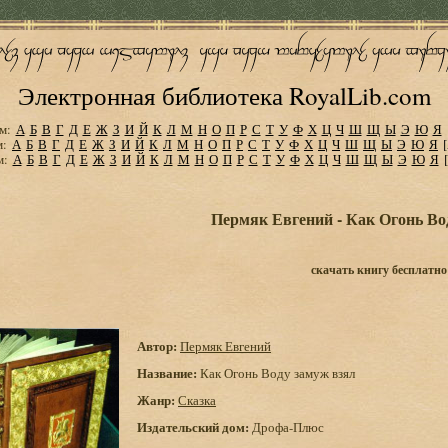
Электронная библиотека RoyalLib.com
м:
А
Б
В
Г
Д
Е
Ж
З
И
Й
К
Л
М
Н
О
П
Р
С
Т
У
Ф
Х
Ц
Ч
Ш
Щ
Ы
Э
Ю
Я
м:
А
Б
В
Г
Д
Е
Ж
З
И
Й
К
Л
М
Н
О
П
Р
С
Т
У
Ф
Х
Ц
Ч
Ш
Щ
Ы
Э
Ю
Я
м:
А
Б
В
Г
Д
Е
Ж
З
И
Й
К
Л
М
Н
О
П
Р
С
Т
У
Ф
Х
Ц
Ч
Ш
Щ
Ы
Э
Ю
Я
Пермяк Евгений - Как Огонь Во
скачать книгу бесплатно
Автор:
Пермяк Евгений
Название:
Как Огонь Воду замуж взял
Жанр:
Сказка
Издательский дом:
Дрофа-Плюс