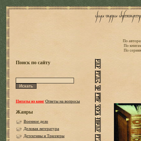
По автора
По книга
По серия
Поиск по сайту
Цитаты из книг
Ответы на вопросы
Жанры
Военное дело
Деловая литература
Детективы и Триллеры