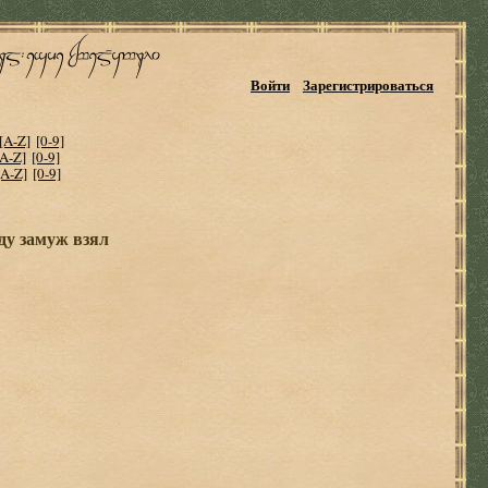
Войти
Зарегистрироваться
[A-Z]
[0-9]
[A-Z]
[0-9]
[A-Z]
[0-9]
ду замуж взял