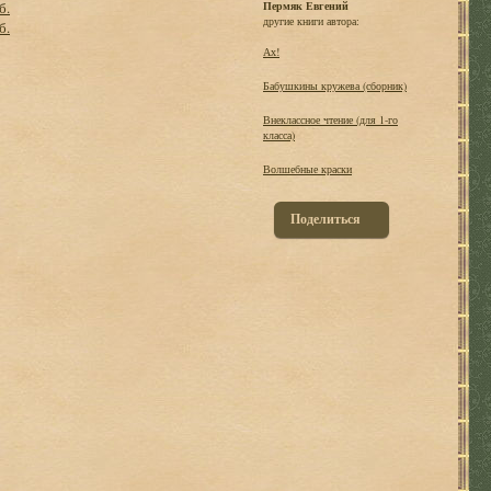
б.
Пермяк Евгений
другие книги автора:
б.
Ах!
Бабушкины кружева (сборник)
Внеклассное чтение (для 1-го
класса)
Волшебные краски
Поделиться