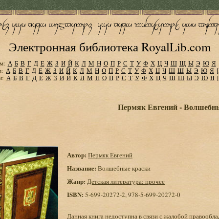
Электронная библиотека RoyalLib.com
м:
А
Б
В
Г
Д
Е
Ж
З
И
Й
К
Л
М
Н
О
П
Р
С
Т
У
Ф
Х
Ц
Ч
Ш
Щ
Ы
Э
Ю
Я
м:
А
Б
В
Г
Д
Е
Ж
З
И
Й
К
Л
М
Н
О
П
Р
С
Т
У
Ф
Х
Ц
Ч
Ш
Щ
Ы
Э
Ю
Я
м:
А
Б
В
Г
Д
Е
Ж
З
И
Й
К
Л
М
Н
О
П
Р
С
Т
У
Ф
Х
Ц
Ч
Ш
Щ
Ы
Э
Ю
Я
Пермяк Евгений - Волшебн
Автор:
Пермяк Евгений
Название:
Волшебные краски
Жанр:
Детская литература: прочее
ISBN:
5-699-20272-2, 978-5-699-20272-0
Данная книга недоступна в связи с жалобой правообла