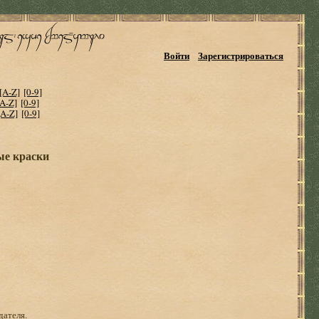
Войти
Зарегистрироваться
[A-Z]
[0-9]
[A-Z]
[0-9]
[A-Z]
[0-9]
ые краски
дателя.