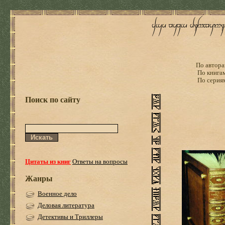
По автора
По книга
По серия
Поиск по сайту
Цитаты из книг
Ответы на вопросы
Жанры
Военное дело
Деловая литература
Детективы и Триллеры