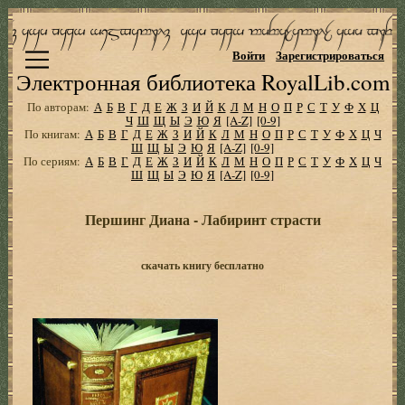
Войти
Зарегистрироваться
Электронная библиотека RoyalLib.com
По авторам:
А
Б
В
Г
Д
Е
Ж
З
И
Й
К
Л
М
Н
О
П
Р
С
Т
У
Ф
Х
Ц
Ч
Ш
Щ
Ы
Э
Ю
Я
[A-Z]
[0-9]
По книгам:
А
Б
В
Г
Д
Е
Ж
З
И
Й
К
Л
М
Н
О
П
Р
С
Т
У
Ф
Х
Ц
Ч
Ш
Щ
Ы
Э
Ю
Я
[A-Z]
[0-9]
По сериям:
А
Б
В
Г
Д
Е
Ж
З
И
Й
К
Л
М
Н
О
П
Р
С
Т
У
Ф
Х
Ц
Ч
Ш
Щ
Ы
Э
Ю
Я
[A-Z]
[0-9]
Першинг Диана - Лабиринт страсти
скачать книгу бесплатно