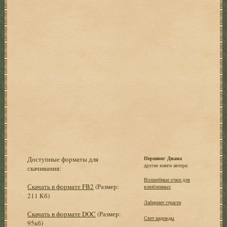
Доступные форматы для
Першинг Диана
другие книги автора:
скачивания:
Волшебные очки для
Скачать в формате FB2
(Размер:
влюбленных
211 Кб)
Лабиринт страсти
Скачать в формате DOC
(Размер:
Свет надежды
95кб)