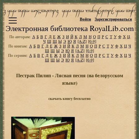
Войти
Зарегистрироваться
Электронная библиотека RoyalLib.com
По авторам:
А
Б
В
Г
Д
Е
Ж
З
И
Й
К
Л
М
Н
О
П
Р
С
Т
У
Ф
Х
Ц
Ч
Ш
Щ
Ы
Э
Ю
Я
[A-Z]
[0-9]
По книгам:
А
Б
В
Г
Д
Е
Ж
З
И
Й
К
Л
М
Н
О
П
Р
С
Т
У
Ф
Х
Ц
Ч
Ш
Щ
Ы
Э
Ю
Я
[A-Z]
[0-9]
По сериям:
А
Б
В
Г
Д
Е
Ж
З
И
Й
К
Л
М
Н
О
П
Р
С
Т
У
Ф
Х
Ц
Ч
Ш
Щ
Ы
Э
Ю
Я
[A-Z]
[0-9]
Пестрак Пилип - Лясная песня (на белорусском
языке)
скачать книгу бесплатно