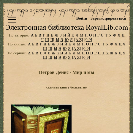
Войти
Зарегистрироваться
Электронная библиотека RoyalLib.com
По авторам:
А
Б
В
Г
Д
Е
Ж
З
И
Й
К
Л
М
Н
О
П
Р
С
Т
У
Ф
Х
Ц
Ч
Ш
Щ
Ы
Э
Ю
Я
[A-Z]
[0-9]
По книгам:
А
Б
В
Г
Д
Е
Ж
З
И
Й
К
Л
М
Н
О
П
Р
С
Т
У
Ф
Х
Ц
Ч
Ш
Щ
Ы
Э
Ю
Я
[A-Z]
[0-9]
По сериям:
А
Б
В
Г
Д
Е
Ж
З
И
Й
К
Л
М
Н
О
П
Р
С
Т
У
Ф
Х
Ц
Ч
Ш
Щ
Ы
Э
Ю
Я
[A-Z]
[0-9]
Петров Денис - Мир и мы
скачать книгу бесплатно