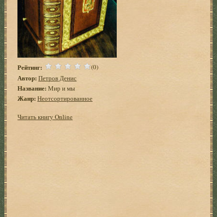
Рейтинг:
(0)
Автор:
Петров Денис
Название:
Мир и мы
Жанр:
Неотсортированное
Читать книгу Online