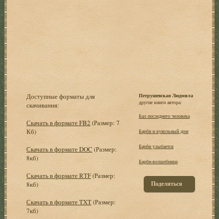
Доступные форматы для
Петрушевская Людмила
другие книги автора:
скачивания:
Бал последнего человека
Скачать в формате FB2
(Размер: 7
Кб)
Барби и кукольный дом
Барби улыбается
Скачать в формате DOC
(Размер:
8кб)
Барби-волшебница
Скачать в формате RTF
(Размер:
Поделиться
8кб)
Скачать в формате TXT
(Размер:
7кб)