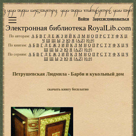
Войти
Зарегистрироваться
Электронная библиотека RoyalLib.com
По авторам:
А
Б
В
Г
Д
Е
Ж
З
И
Й
К
Л
М
Н
О
П
Р
С
Т
У
Ф
Х
Ц
Ч
Ш
Щ
Ы
Э
Ю
Я
[A-Z]
[0-9]
По книгам:
А
Б
В
Г
Д
Е
Ж
З
И
Й
К
Л
М
Н
О
П
Р
С
Т
У
Ф
Х
Ц
Ч
Ш
Щ
Ы
Э
Ю
Я
[A-Z]
[0-9]
По сериям:
А
Б
В
Г
Д
Е
Ж
З
И
Й
К
Л
М
Н
О
П
Р
С
Т
У
Ф
Х
Ц
Ч
Ш
Щ
Ы
Э
Ю
Я
[A-Z]
[0-9]
Петрушевская Людмила - Барби и кукольный дом
скачать книгу бесплатно