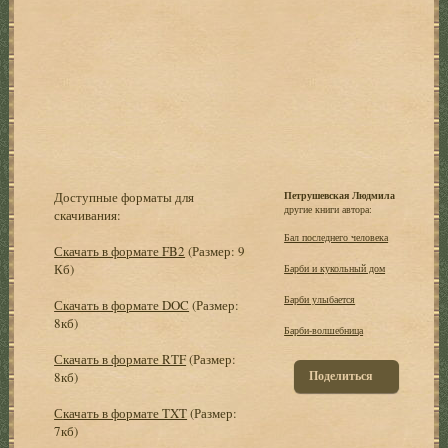
Доступные форматы для
Петрушевская Людмила
другие книги автора:
скачивания:
Бал последнего человека
Скачать в формате FB2
(Размер: 9
Кб)
Барби и кукольный дом
Барби улыбается
Скачать в формате DOC
(Размер:
8кб)
Барби-волшебница
Скачать в формате RTF
(Размер:
Поделиться
8кб)
Скачать в формате TXT
(Размер:
7кб)