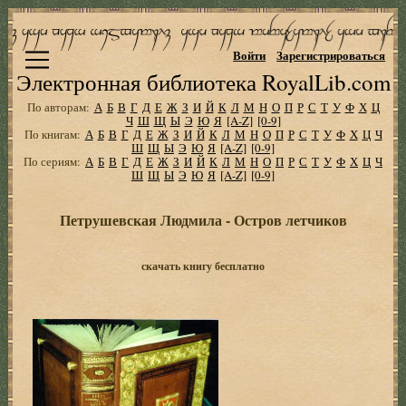
Войти
Зарегистрироваться
Электронная библиотека RoyalLib.com
По авторам:
А
Б
В
Г
Д
Е
Ж
З
И
Й
К
Л
М
Н
О
П
Р
С
Т
У
Ф
Х
Ц
Ч
Ш
Щ
Ы
Э
Ю
Я
[A-Z]
[0-9]
По книгам:
А
Б
В
Г
Д
Е
Ж
З
И
Й
К
Л
М
Н
О
П
Р
С
Т
У
Ф
Х
Ц
Ч
Ш
Щ
Ы
Э
Ю
Я
[A-Z]
[0-9]
По сериям:
А
Б
В
Г
Д
Е
Ж
З
И
Й
К
Л
М
Н
О
П
Р
С
Т
У
Ф
Х
Ц
Ч
Ш
Щ
Ы
Э
Ю
Я
[A-Z]
[0-9]
Петрушевская Людмила - Остров летчиков
скачать книгу бесплатно