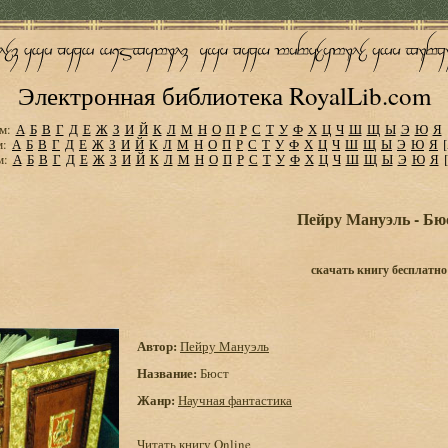
Электронная библиотека RoyalLib.com
м:
А
Б
В
Г
Д
Е
Ж
З
И
Й
К
Л
М
Н
О
П
Р
С
Т
У
Ф
Х
Ц
Ч
Ш
Щ
Ы
Э
Ю
Я
м:
А
Б
В
Г
Д
Е
Ж
З
И
Й
К
Л
М
Н
О
П
Р
С
Т
У
Ф
Х
Ц
Ч
Ш
Щ
Ы
Э
Ю
Я
м:
А
Б
В
Г
Д
Е
Ж
З
И
Й
К
Л
М
Н
О
П
Р
С
Т
У
Ф
Х
Ц
Ч
Ш
Щ
Ы
Э
Ю
Я
Пейру Мануэль - Бю
скачать книгу бесплатно
Автор:
Пейру Мануэль
Название:
Бюст
Жанр:
Научная фантастика
Читать книгу Online