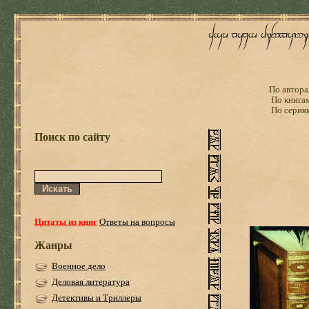
По автора
По книга
По серия
Поиск по сайту
Цитаты из книг
Ответы на вопросы
Жанры
Военное дело
Деловая литература
Детективы и Триллеры