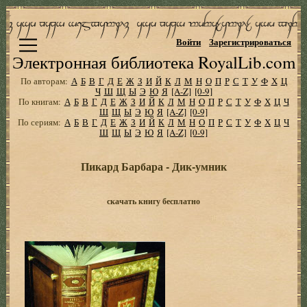
Войти
Зарегистрироваться
Электронная библиотека RoyalLib.com
По авторам:
А
Б
В
Г
Д
Е
Ж
З
И
Й
К
Л
М
Н
О
П
Р
С
Т
У
Ф
Х
Ц
Ч
Ш
Щ
Ы
Э
Ю
Я
[A-Z]
[0-9]
По книгам:
А
Б
В
Г
Д
Е
Ж
З
И
Й
К
Л
М
Н
О
П
Р
С
Т
У
Ф
Х
Ц
Ч
Ш
Щ
Ы
Э
Ю
Я
[A-Z]
[0-9]
По сериям:
А
Б
В
Г
Д
Е
Ж
З
И
Й
К
Л
М
Н
О
П
Р
С
Т
У
Ф
Х
Ц
Ч
Ш
Щ
Ы
Э
Ю
Я
[A-Z]
[0-9]
Пикард Барбара - Дик-умник
скачать книгу бесплатно