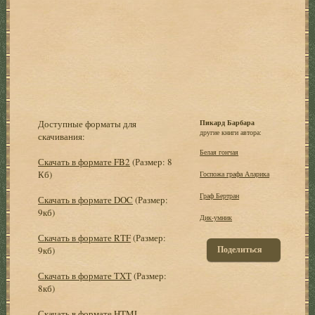
Доступные форматы для
Пикард Барбара
другие книги автора:
скачивания:
Белая гончая
Скачать в формате FB2
(Размер: 8
Кб)
Госпожа графа Аларика
Граф Бертран
Скачать в формате DOC
(Размер:
9кб)
Дик-умник
Скачать в формате RTF
(Размер:
Поделиться
9кб)
Скачать в формате TXT
(Размер:
8кб)
Скачать в формате HTML