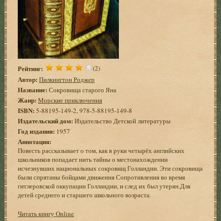
Рейтинг:
(2)
Автор:
Пилкингтон Роджер
Название:
Сокровища старого Яна
Жанр:
Морские приключения
ISBN:
5-88195-149-2, 978-5-88195-149-8
Издательский дом:
Издательство Детской литературы
Год издания:
1957
Аннотация:
Повесть рассказывает о том, как в руки четырёх английских
школьников попадает нить тайны о местонахождении
исчезнувших национальных сокровищ Голландии. Эти сокровища
были спрятаны бойцами движения Сопротивления во время
гитлеровской оккупации Голландии, и след их был утерян.Для
детей среднего и старшего школьного возраста.
Читать книгу Online