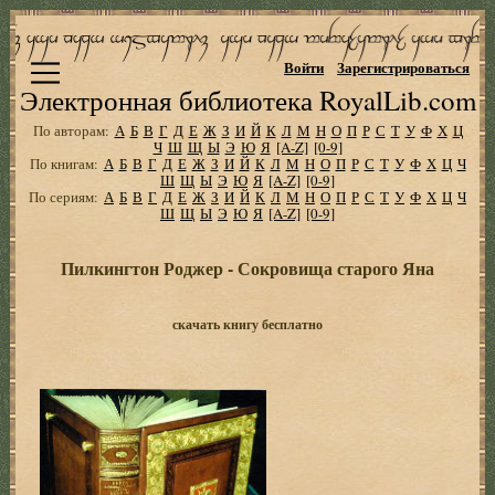
Войти
Зарегистрироваться
Электронная библиотека RoyalLib.com
По авторам:
А
Б
В
Г
Д
Е
Ж
З
И
Й
К
Л
М
Н
О
П
Р
С
Т
У
Ф
Х
Ц
Ч
Ш
Щ
Ы
Э
Ю
Я
[A-Z]
[0-9]
По книгам:
А
Б
В
Г
Д
Е
Ж
З
И
Й
К
Л
М
Н
О
П
Р
С
Т
У
Ф
Х
Ц
Ч
Ш
Щ
Ы
Э
Ю
Я
[A-Z]
[0-9]
По сериям:
А
Б
В
Г
Д
Е
Ж
З
И
Й
К
Л
М
Н
О
П
Р
С
Т
У
Ф
Х
Ц
Ч
Ш
Щ
Ы
Э
Ю
Я
[A-Z]
[0-9]
Пилкингтон Роджер - Сокровища старого Яна
скачать книгу бесплатно