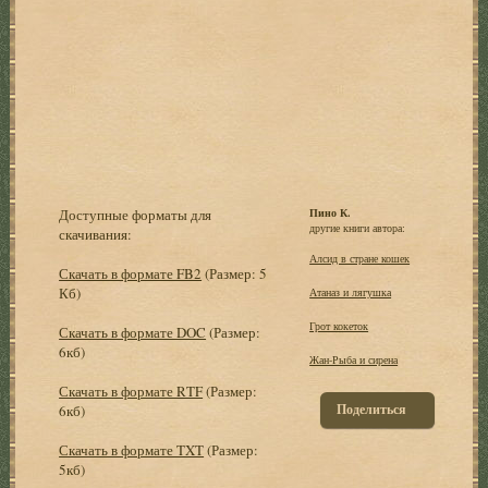
Доступные форматы для
Пино К.
другие книги автора:
скачивания:
Алсид в стране кошек
Скачать в формате FB2
(Размер: 5
Кб)
Атаназ и лягушка
Грот кокеток
Скачать в формате DOC
(Размер:
6кб)
Жан-Рыба и сирена
Скачать в формате RTF
(Размер:
Поделиться
6кб)
Скачать в формате TXT
(Размер:
5кб)