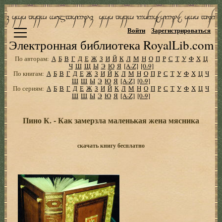
Войти
Зарегистрироваться
Электронная библиотека RoyalLib.com
По авторам:
А
Б
В
Г
Д
Е
Ж
З
И
Й
К
Л
М
Н
О
П
Р
С
Т
У
Ф
Х
Ц
Ч
Ш
Щ
Ы
Э
Ю
Я
[A-Z]
[0-9]
По книгам:
А
Б
В
Г
Д
Е
Ж
З
И
Й
К
Л
М
Н
О
П
Р
С
Т
У
Ф
Х
Ц
Ч
Ш
Щ
Ы
Э
Ю
Я
[A-Z]
[0-9]
По сериям:
А
Б
В
Г
Д
Е
Ж
З
И
Й
К
Л
М
Н
О
П
Р
С
Т
У
Ф
Х
Ц
Ч
Ш
Щ
Ы
Э
Ю
Я
[A-Z]
[0-9]
Пино К. - Как замерзла маленькая жена мясника
скачать книгу бесплатно