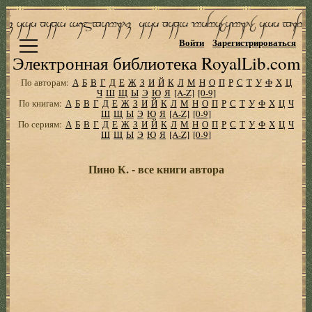
Войти
Зарегистрироваться
Электронная библиотека RoyalLib.com
По авторам:
А
Б
В
Г
Д
Е
Ж
З
И
Й
К
Л
М
Н
О
П
Р
С
Т
У
Ф
Х
Ц
Ч
Ш
Щ
Ы
Э
Ю
Я
[A-Z]
[0-9]
По книгам:
А
Б
В
Г
Д
Е
Ж
З
И
Й
К
Л
М
Н
О
П
Р
С
Т
У
Ф
Х
Ц
Ч
Ш
Щ
Ы
Э
Ю
Я
[A-Z]
[0-9]
По сериям:
А
Б
В
Г
Д
Е
Ж
З
И
Й
К
Л
М
Н
О
П
Р
С
Т
У
Ф
Х
Ц
Ч
Ш
Щ
Ы
Э
Ю
Я
[A-Z]
[0-9]
Пино К. - все книги автора