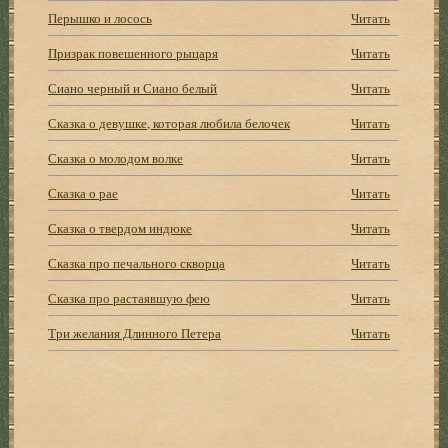
Перышко и лосось
Читать
Призрак повешенного рыцаря
Читать
Сиано черный и Сиано белый
Читать
Сказка о девушке, которая любила белочек
Читать
Сказка о молодом волке
Читать
Сказка о рае
Читать
Сказка о твердом индюке
Читать
Сказка про печального скворца
Читать
Сказка про растаявшую фею
Читать
Три желания Длинного Петера
Читать