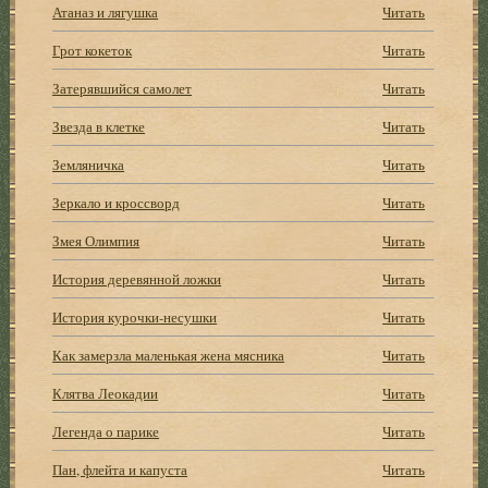
Атаназ и лягушка
Читать
Грот кокеток
Читать
Затерявшийся самолет
Читать
Звезда в клетке
Читать
Земляничка
Читать
Зеркало и кроссворд
Читать
Змея Олимпия
Читать
История деревянной ложки
Читать
История курочки-несушки
Читать
Как замерзла маленькая жена мясника
Читать
Клятва Леокадии
Читать
Легенда о парике
Читать
Пан, флейта и капуста
Читать