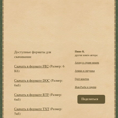
Доступные форматы для
Пино К.
другие книги автора:
скачивания:
Алсид в стране кошек
Скачать в формате FB2
(Размер: 6
Кб)
Атаназ и лягушка
Грот кокеток
Скачать в формате DOC
(Размер:
6кб)
Жан-Рыба и сирена
Скачать в формате RTF
(Размер:
Поделиться
6кб)
Скачать в формате TXT
(Размер:
5кб)