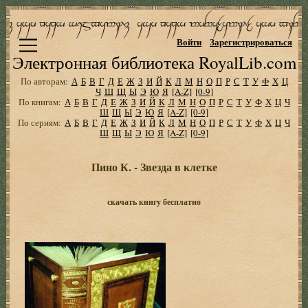
Войти
Зарегистрироваться
Электронная библиотека RoyalLib.com
По авторам:
А
Б
В
Г
Д
Е
Ж
З
И
Й
К
Л
М
Н
О
П
Р
С
Т
У
Ф
Х
Ц
Ч
Ш
Щ
Ы
Э
Ю
Я
[A-Z]
[0-9]
По книгам:
А
Б
В
Г
Д
Е
Ж
З
И
Й
К
Л
М
Н
О
П
Р
С
Т
У
Ф
Х
Ц
Ч
Ш
Щ
Ы
Э
Ю
Я
[A-Z]
[0-9]
По сериям:
А
Б
В
Г
Д
Е
Ж
З
И
Й
К
Л
М
Н
О
П
Р
С
Т
У
Ф
Х
Ц
Ч
Ш
Щ
Ы
Э
Ю
Я
[A-Z]
[0-9]
Пино К. - Звезда в клетке
скачать книгу бесплатно