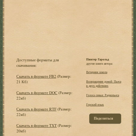
Доступные форматы для
Пинтер Гарольд
другие книги автора:
скачивания:
Вечерняя школа
Скачать в формате FB2
(Размер:
21 Кб)
Возвращение домой: Пьеса
в двух действиях
Скачать в формате DOC
(Размер:
Голоса семьи: Радиопьеса
22кб)
Горский язык
Скачать в формате RTF
(Размер:
22кб)
Поделиться
Скачать в формате TXT
(Размер:
20кб)