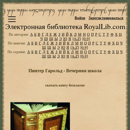
Войти
Зарегистрироваться
Электронная библиотека RoyalLib.com
По авторам:
А
Б
В
Г
Д
Е
Ж
З
И
Й
К
Л
М
Н
О
П
Р
С
Т
У
Ф
Х
Ц
Ч
Ш
Щ
Ы
Э
Ю
Я
[A-Z]
[0-9]
По книгам:
А
Б
В
Г
Д
Е
Ж
З
И
Й
К
Л
М
Н
О
П
Р
С
Т
У
Ф
Х
Ц
Ч
Ш
Щ
Ы
Э
Ю
Я
[A-Z]
[0-9]
По сериям:
А
Б
В
Г
Д
Е
Ж
З
И
Й
К
Л
М
Н
О
П
Р
С
Т
У
Ф
Х
Ц
Ч
Ш
Щ
Ы
Э
Ю
Я
[A-Z]
[0-9]
Пинтер Гарольд - Вечерняя школа
скачать книгу бесплатно