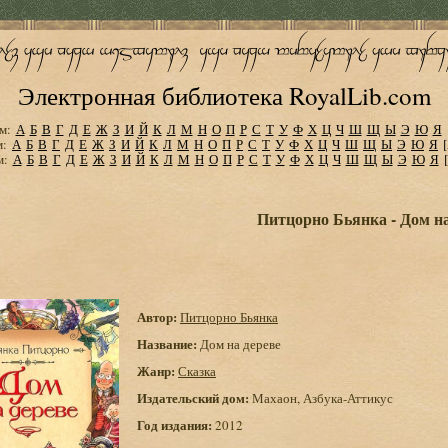
Электронная библиотека RoyalLib.com
м:
А
Б
В
Г
Д
Е
Ж
З
И
Й
К
Л
М
Н
О
П
Р
С
Т
У
Ф
Х
Ц
Ч
Ш
Щ
Ы
Э
Ю
Я
м:
А
Б
В
Г
Д
Е
Ж
З
И
Й
К
Л
М
Н
О
П
Р
С
Т
У
Ф
Х
Ц
Ч
Ш
Щ
Ы
Э
Ю
Я
м:
А
Б
В
Г
Д
Е
Ж
З
И
Й
К
Л
М
Н
О
П
Р
С
Т
У
Ф
Х
Ц
Ч
Ш
Щ
Ы
Э
Ю
Я
Питцорно Бьянка - Дом на
Автор:
Питцорно Бьянка
Название:
Дом на дереве
Жанр:
Сказка
Издательский дом:
Махаон, Азбука-Аттикус
Год издания:
2012