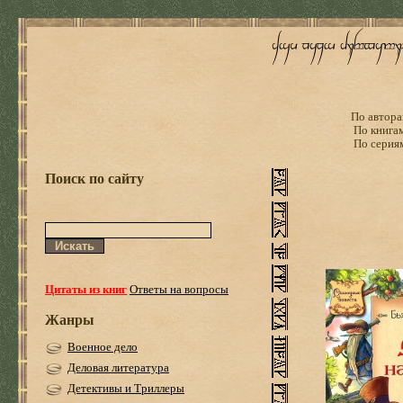
По автора
По книга
По серия
Поиск по сайту
Цитаты из книг
Ответы на вопросы
Жанры
Военное дело
Деловая литература
Детективы и Триллеры