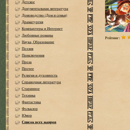
Детское
Документальная литература
Домоводство (Дом и семья)
Драматургия
Компьютеры и Интернет
Любовные романы
Рейтинг:
Наука, Образование
Поэзия
Приключения
Проза
Прочее
Религия и духовность
Справочная литература
Старинное
Техника
Фантастика
Фольклор
Юмор
Список всех жанров