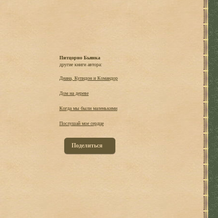
Питцорно Бьянка
другие книги автора:
Диана, Купидон и Командор
Дом на дереве
Когда мы были маленькими
Послушай мое сердце
Поделиться