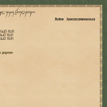
Войти
Зарегистрироваться
[A-Z]
[0-9]
[A-Z]
[0-9]
[A-Z]
[0-9]
 дереве