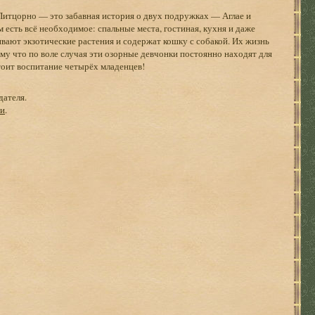
Питцорно — это забавная история о двух подружках — Аглае и
м есть всё необходимое: спальные места, гостиная, кухня и даже
вают экзотические растения и содержат кошку с собакой. Их жизнь
ому что по воле случая эти озорные девчонки постоянно находят для
стоит воспитание четырёх младенцев!
дателя.
ги
.