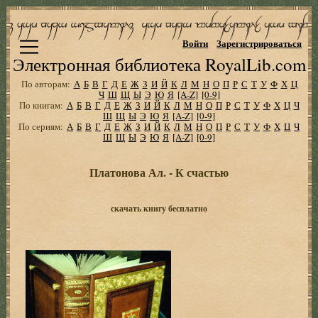
Войти
Зарегистрироваться
Электронная библиотека RoyalLib.com
По авторам:
А
Б
В
Г
Д
Е
Ж
З
И
Й
К
Л
М
Н
О
П
Р
С
Т
У
Ф
Х
Ц
Ч
Ш
Щ
Ы
Э
Ю
Я
[A-Z]
[0-9]
По книгам:
А
Б
В
Г
Д
Е
Ж
З
И
Й
К
Л
М
Н
О
П
Р
С
Т
У
Ф
Х
Ц
Ч
Ш
Щ
Ы
Э
Ю
Я
[A-Z]
[0-9]
По сериям:
А
Б
В
Г
Д
Е
Ж
З
И
Й
К
Л
М
Н
О
П
Р
С
Т
У
Ф
Х
Ц
Ч
Ш
Щ
Ы
Э
Ю
Я
[A-Z]
[0-9]
Платонова Ал. - К счастью
скачать книгу бесплатно