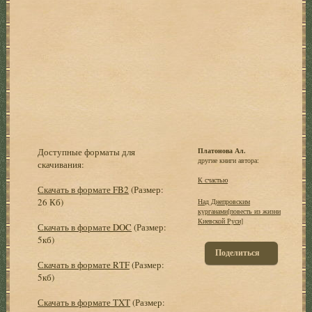
Доступные форматы для
Платонова Ал.
другие книги автора:
скачивания:
К счастью
Скачать в формате FB2
(Размер:
26 Кб)
Над Днепровским
курганами[повесть из жизни
Киевской Руси]
Скачать в формате DOC
(Размер:
5кб)
Поделиться
Скачать в формате RTF
(Размер:
5кб)
Скачать в формате TXT
(Размер: