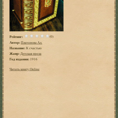
Рейтинг:
(0)
Автор:
Платонова Ал.
Название:
К счастью
Жанр:
Детская проза
Год издания:
1916
Читать книгу Online