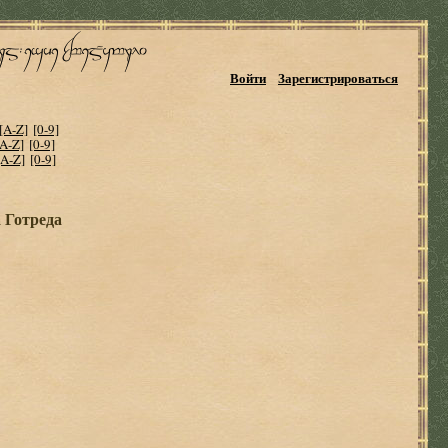
Войти
Зарегистрироваться
[A-Z]
[0-9]
[A-Z]
[0-9]
[A-Z]
[0-9]
 Готреда