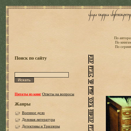
По автора
По книга
По серия
Поиск по сайту
Цитаты из книг
Ответы на вопросы
Жанры
Военное дело
Деловая литература
Детективы и Триллеры