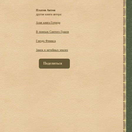
Платов Антон
другие книги автора:
Алая книга Готреда
В поисках Святого Грааля
Гнездо Феникса
Замок в ничейных землях
Поделиться