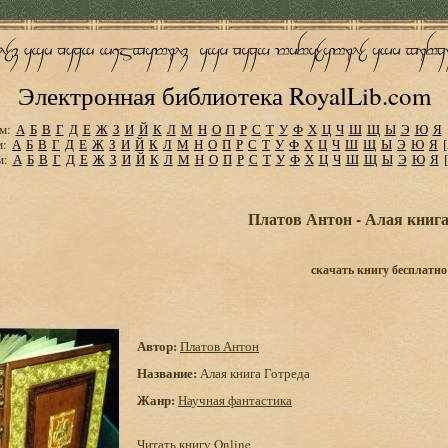
Электронная библиотека RoyalLib.com
м:
А
Б
В
Г
Д
Е
Ж
З
И
Й
К
Л
М
Н
О
П
Р
С
Т
У
Ф
Х
Ц
Ч
Ш
Щ
Ы
Э
Ю
Я
м:
А
Б
В
Г
Д
Е
Ж
З
И
Й
К
Л
М
Н
О
П
Р
С
Т
У
Ф
Х
Ц
Ч
Ш
Щ
Ы
Э
Ю
Я
м:
А
Б
В
Г
Д
Е
Ж
З
И
Й
К
Л
М
Н
О
П
Р
С
Т
У
Ф
Х
Ц
Ч
Ш
Щ
Ы
Э
Ю
Я
Платов Антон - Алая книга
скачать книгу бесплатно
Автор:
Платов Антон
Название:
Алая книга Готреда
Жанр:
Научная фантастика
Читать книгу Online