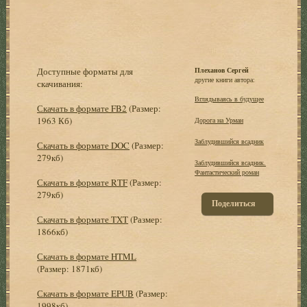
Доступные форматы для
Плеханов Сергей
другие книги автора:
скачивания:
Вглядываясь в будущее
Скачать в формате FB2
(Размер:
1963 Кб)
Дорога на Урман
Заблудившийся всадник
Скачать в формате DOC
(Размер:
279кб)
Заблудившийся всадник.
Фантастический роман
Скачать в формате RTF
(Размер:
279кб)
Поделиться
Скачать в формате TXT
(Размер:
1866кб)
Скачать в формате HTML
(Размер: 1871кб)
Скачать в формате EPUB
(Размер:
1998кб)