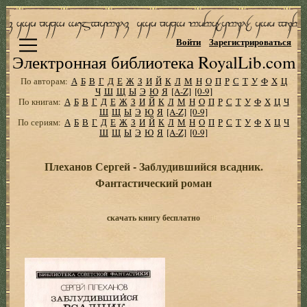
Войти
Зарегистрироваться
Электронная библиотека RoyalLib.com
По авторам:
А
Б
В
Г
Д
Е
Ж
З
И
Й
К
Л
М
Н
О
П
Р
С
Т
У
Ф
Х
Ц
Ч
Ш
Щ
Ы
Э
Ю
Я
[A-Z]
[0-9]
По книгам:
А
Б
В
Г
Д
Е
Ж
З
И
Й
К
Л
М
Н
О
П
Р
С
Т
У
Ф
Х
Ц
Ч
Ш
Щ
Ы
Э
Ю
Я
[A-Z]
[0-9]
По сериям:
А
Б
В
Г
Д
Е
Ж
З
И
Й
К
Л
М
Н
О
П
Р
С
Т
У
Ф
Х
Ц
Ч
Ш
Щ
Ы
Э
Ю
Я
[A-Z]
[0-9]
Плеханов Сергей - Заблудившийся всадник.
Фантастический роман
скачать книгу бесплатно