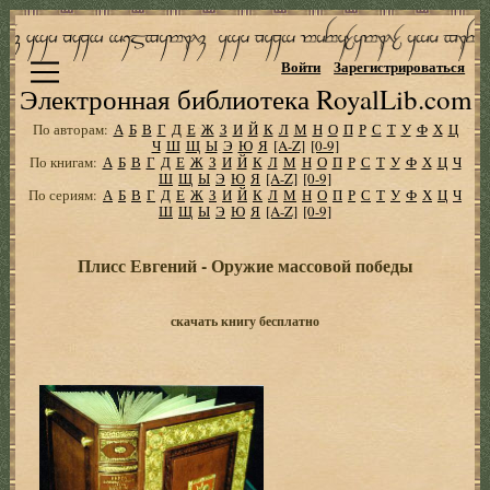
Войти
Зарегистрироваться
Электронная библиотека RoyalLib.com
По авторам:
А
Б
В
Г
Д
Е
Ж
З
И
Й
К
Л
М
Н
О
П
Р
С
Т
У
Ф
Х
Ц
Ч
Ш
Щ
Ы
Э
Ю
Я
[A-Z]
[0-9]
По книгам:
А
Б
В
Г
Д
Е
Ж
З
И
Й
К
Л
М
Н
О
П
Р
С
Т
У
Ф
Х
Ц
Ч
Ш
Щ
Ы
Э
Ю
Я
[A-Z]
[0-9]
По сериям:
А
Б
В
Г
Д
Е
Ж
З
И
Й
К
Л
М
Н
О
П
Р
С
Т
У
Ф
Х
Ц
Ч
Ш
Щ
Ы
Э
Ю
Я
[A-Z]
[0-9]
Плисс Евгений - Оружие массовой победы
скачать книгу бесплатно