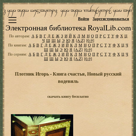
Войти
Зарегистрироваться
Электронная библиотека RoyalLib.com
По авторам:
А
Б
В
Г
Д
Е
Ж
З
И
Й
К
Л
М
Н
О
П
Р
С
Т
У
Ф
Х
Ц
Ч
Ш
Щ
Ы
Э
Ю
Я
[A-Z]
[0-9]
По книгам:
А
Б
В
Г
Д
Е
Ж
З
И
Й
К
Л
М
Н
О
П
Р
С
Т
У
Ф
Х
Ц
Ч
Ш
Щ
Ы
Э
Ю
Я
[A-Z]
[0-9]
По сериям:
А
Б
В
Г
Д
Е
Ж
З
И
Й
К
Л
М
Н
О
П
Р
С
Т
У
Ф
Х
Ц
Ч
Ш
Щ
Ы
Э
Ю
Я
[A-Z]
[0-9]
Плотник Игорь - Книга счастья, Новый русский
водевиль
скачать книгу бесплатно