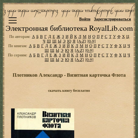
Войти
Зарегистрироваться
Электронная библиотека RoyalLib.com
По авторам:
А
Б
В
Г
Д
Е
Ж
З
И
Й
К
Л
М
Н
О
П
Р
С
Т
У
Ф
Х
Ц
Ч
Ш
Щ
Ы
Э
Ю
Я
[A-Z]
[0-9]
По книгам:
А
Б
В
Г
Д
Е
Ж
З
И
Й
К
Л
М
Н
О
П
Р
С
Т
У
Ф
Х
Ц
Ч
Ш
Щ
Ы
Э
Ю
Я
[A-Z]
[0-9]
По сериям:
А
Б
В
Г
Д
Е
Ж
З
И
Й
К
Л
М
Н
О
П
Р
С
Т
У
Ф
Х
Ц
Ч
Ш
Щ
Ы
Э
Ю
Я
[A-Z]
[0-9]
Плотников Александр - Визитная карточка Флота
скачать книгу бесплатно