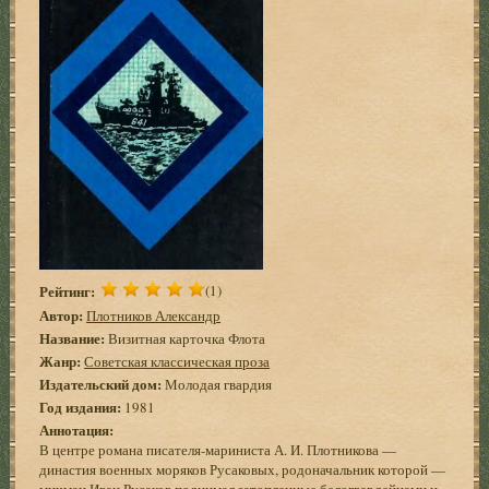
Рейтинг:
(1)
Автор:
Плотников Александр
Название:
Визитная карточка Флота
Жанр:
Советская классическая проза
Издательский дом:
Молодая гвардия
Год издания:
1981
Аннотация:
В центре романа писателя-мариниста А. И. Плотникова —
династия военных моряков Русаковых, родоначальник которой —
мичман Иван Русаков поднимал затопленные белогвардейцами и