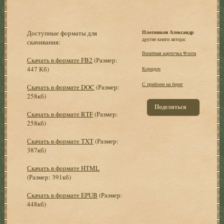
Доступные форматы для
Плотников Александр
другие книги автора:
скачивания:
Визитная карточка Флота
Скачать в формате FB2
(Размер:
447 Кб)
Коридор
С прибоем на берег
Скачать в формате DOC
(Размер:
258кб)
Поделиться
Скачать в формате RTF
(Размер:
258кб)
Скачать в формате TXT
(Размер:
387кб)
Скачать в формате HTML
(Размер: 391кб)
Скачать в формате EPUB
(Размер:
448кб)