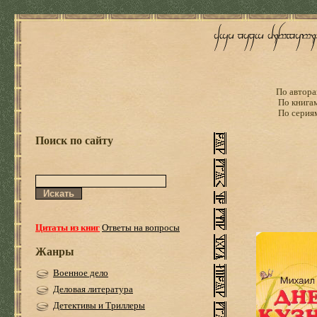
По автора
По книга
По серия
Поиск по сайту
Цитаты из книг
Ответы на вопросы
Жанры
Военное дело
Деловая литература
Детективы и Триллеры