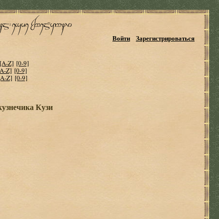
Войти
Зарегистрироваться
[A-Z]
[0-9]
[A-Z]
[0-9]
[A-Z]
[0-9]
кузнечика Кузи