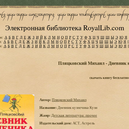
Электронная библиотека RoyalLib.com
м:
А
Б
В
Г
Д
Е
Ж
З
И
Й
К
Л
М
Н
О
П
Р
С
Т
У
Ф
Х
Ц
Ч
Ш
Щ
Ы
Э
Ю
Я
м:
А
Б
В
Г
Д
Е
Ж
З
И
Й
К
Л
М
Н
О
П
Р
С
Т
У
Ф
Х
Ц
Ч
Ш
Щ
Ы
Э
Ю
Я
м:
А
Б
В
Г
Д
Е
Ж
З
И
Й
К
Л
М
Н
О
П
Р
С
Т
У
Ф
Х
Ц
Ч
Ш
Щ
Ы
Э
Ю
Я
Пляцковский Михаил - Дневник 
скачать книгу бесплатно
Автор:
Пляцковский Михаил
Название:
Дневник кузнечика Кузи
Жанр:
Детская литература: прочее
Издательский дом:
АСТ, Астрель