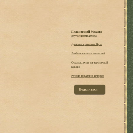
Пляцковский Михаил
другие книги автора:
Дневник кузнечика Кузи
Любимые сказки малышей
Осколок луны на черепичной
крыше
Разные пиратские истории
Поделиться