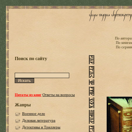
По автора
По книга
По серия
Поиск по сайту
Цитаты из книг
Ответы на вопросы
Жанры
Военное дело
Деловая литература
Детективы и Триллеры