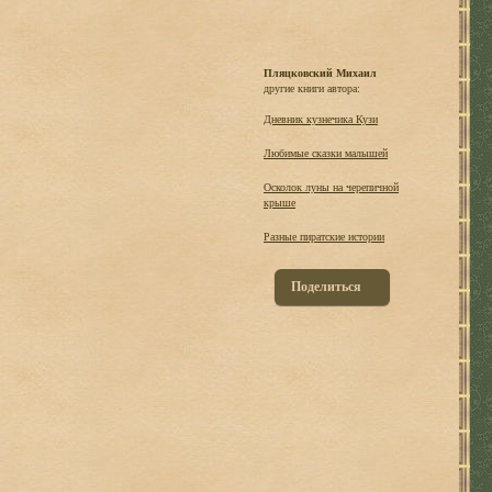
Пляцковский Михаил
другие книги автора:
Дневник кузнечика Кузи
Любимые сказки малышей
Осколок луны на черепичной
крыше
Разные пиратские истории
Поделиться