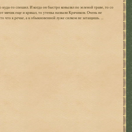
а-то спешил. И когда он быстро ковылял по зеленой траве, то со
тот мячик еще и крякал, то утенка назвали Крячиком. Очень не
то что к речке, а к обыкновенной луже силком не затащишь. ...