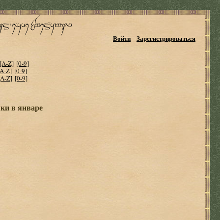
Войти
Зарегистрироваться
[A-Z]
[0-9]
[A-Z]
[0-9]
[A-Z]
[0-9]
ки в январе