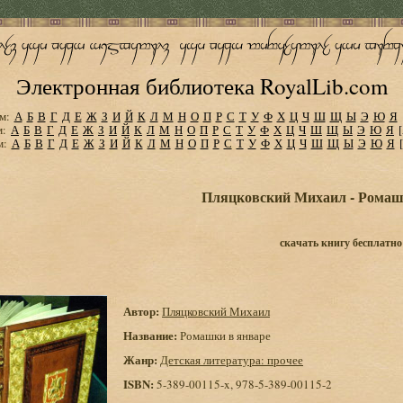
Электронная библиотека RoyalLib.com
м:
А
Б
В
Г
Д
Е
Ж
З
И
Й
К
Л
М
Н
О
П
Р
С
Т
У
Ф
Х
Ц
Ч
Ш
Щ
Ы
Э
Ю
Я
м:
А
Б
В
Г
Д
Е
Ж
З
И
Й
К
Л
М
Н
О
П
Р
С
Т
У
Ф
Х
Ц
Ч
Ш
Щ
Ы
Э
Ю
Я
м:
А
Б
В
Г
Д
Е
Ж
З
И
Й
К
Л
М
Н
О
П
Р
С
Т
У
Ф
Х
Ц
Ч
Ш
Щ
Ы
Э
Ю
Я
Пляцковский Михаил - Ромаш
скачать книгу бесплатно
Автор:
Пляцковский Михаил
Название:
Ромашки в январе
Жанр:
Детская литература: прочее
ISBN:
5-389-00115-x, 978-5-389-00115-2