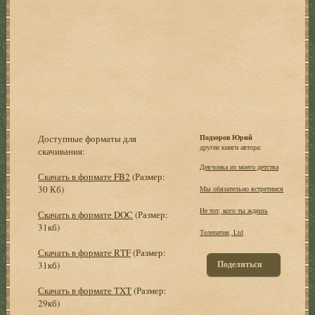
Доступные форматы для
Подзоров Юрий
другие книги автора:
скачивания:
Девчонка из моего детства
Скачать в формате FB2
(Размер:
30 Кб)
Мы обязательно встретимся
Не тот, кого ты ждешь
Скачать в формате DOC
(Размер:
31кб)
Телепатия, Ltd
Скачать в формате RTF
(Размер:
Поделиться
31кб)
Скачать в формате TXT
(Размер:
29кб)