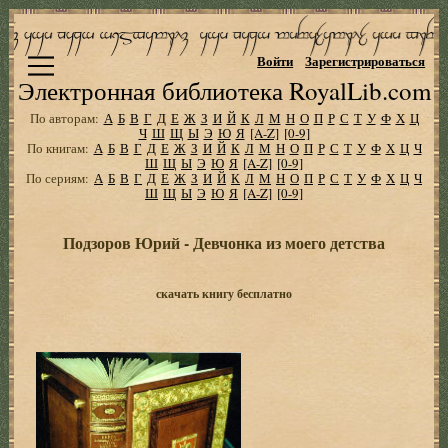
Войти
Зарегистрироваться
Электронная библиотека RoyalLib.com
По авторам:
А
Б
В
Г
Д
Е
Ж
З
И
Й
К
Л
М
Н
О
П
Р
С
Т
У
Ф
Х
Ц
Ч
Ш
Щ
Ы
Э
Ю
Я
[A-Z]
[0-9]
По книгам:
А
Б
В
Г
Д
Е
Ж
З
И
Й
К
Л
М
Н
О
П
Р
С
Т
У
Ф
Х
Ц
Ч
Ш
Щ
Ы
Э
Ю
Я
[A-Z]
[0-9]
По сериям:
А
Б
В
Г
Д
Е
Ж
З
И
Й
К
Л
М
Н
О
П
Р
С
Т
У
Ф
Х
Ц
Ч
Ш
Щ
Ы
Э
Ю
Я
[A-Z]
[0-9]
Подзоров Юрий - Девчонка из моего детства
скачать книгу бесплатно