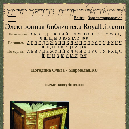
Войти
Зарегистрироваться
Электронная библиотека RoyalLib.com
По авторам:
А
Б
В
Г
Д
Е
Ж
З
И
Й
К
Л
М
Н
О
П
Р
С
Т
У
Ф
Х
Ц
Ч
Ш
Щ
Ы
Э
Ю
Я
[A-Z]
[0-9]
По книгам:
А
Б
В
Г
Д
Е
Ж
З
И
Й
К
Л
М
Н
О
П
Р
С
Т
У
Ф
Х
Ц
Ч
Ш
Щ
Ы
Э
Ю
Я
[A-Z]
[0-9]
По сериям:
А
Б
В
Г
Д
Е
Ж
З
И
Й
К
Л
М
Н
О
П
Р
С
Т
У
Ф
Х
Ц
Ч
Ш
Щ
Ы
Э
Ю
Я
[A-Z]
[0-9]
Погодина Ольга - Мармелад.RU
скачать книгу бесплатно