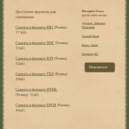
Доступные форматы для
Погодина Ольга
другие книги автора:
скачивания:
Джунгар. Небесное
Скачать в формате FB2
(Размер:
Испытание
37 Кб)
Золотой фазан
Скачать в формате DOC
(Размер:
Князь Лавин
32кб)
Мармелад.RU
Скачать в формате RTF
(Размер:
32кб)
Поделиться
Скачать в формате TXT
(Размер:
29кб)
Скачать в формате HTML
(Размер: 31кб)
Скачать в формате EPUB
(Размер:
46кб)