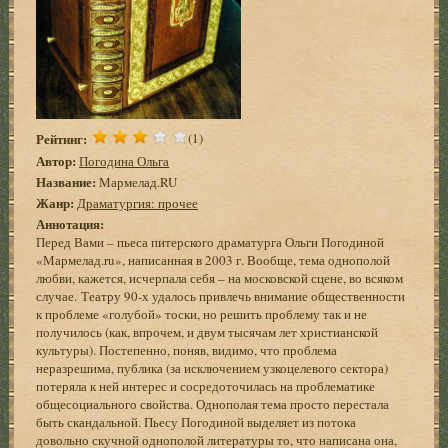
Рейтинг:
(1)
Автор:
Погодина Ольга
Название:
Мармелад.RU
Жанр:
Драматургия: прочее
Аннотация:
Перед Вами – пьеса питерского драматурга Ольги Погодиной
«Мармелад.ru», написанная в 2003 г. Вообще, тема однополой
любви, кажется, исчерпала себя – на московской сцене, во всяком
случае. Театру 90-х удалось привлечь внимание общественности
к проблеме «голубой» тоски, но решить проблему так и не
получилось (как, впрочем, и двум тысячам лет христианской
культуры). Постепенно, поняв, видимо, что проблема
неразрешима, публика (за исключением узкоцелевого сектора)
потеряла к ней интерес и сосредоточилась на проблематике
общесоциального свойства. Однополая тема просто перестала
быть скандальной. Пьесу Погодиной выделяет из потока
довольно скучной однополой литературы то, что написана она,