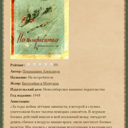
Рейтинг:
(0)
Автор:
Покрышкин Александр
Название:
На истребителе
Жанр:
Биографии и Мемуары
Издательский дом:
Новосибирское книжное издательство
Год издания:
1948
Аннотация:
«За годы войны лётчики авиачасти, в которой я служил,
уничтожили более тысячи немецких самолётов. В журнале
боевых действий вписан и мой посильный вклад: пятьдесят
девять сбитых в воздухе машин врага; около шестисот боевых
вылетов. Мы дрались с немецкими воздушными эскадрами над