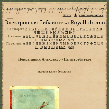
Войти
Зарегистрироваться
Электронная библиотека RoyalLib.com
По авторам:
А
Б
В
Г
Д
Е
Ж
З
И
Й
К
Л
М
Н
О
П
Р
С
Т
У
Ф
Х
Ц
Ч
Ш
Щ
Ы
Э
Ю
Я
[A-Z]
[0-9]
По книгам:
А
Б
В
Г
Д
Е
Ж
З
И
Й
К
Л
М
Н
О
П
Р
С
Т
У
Ф
Х
Ц
Ч
Ш
Щ
Ы
Э
Ю
Я
[A-Z]
[0-9]
По сериям:
А
Б
В
Г
Д
Е
Ж
З
И
Й
К
Л
М
Н
О
П
Р
С
Т
У
Ф
Х
Ц
Ч
Ш
Щ
Ы
Э
Ю
Я
[A-Z]
[0-9]
Покрышкин Александр - На истребителе
скачать книгу бесплатно