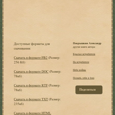
Доступные форматы для
Покрышкин Александр
другие книги автора:
скачивания:
Крылья истребителя
Скачать в формате FB2
(Размер:
256 Кб)
На истребителе
Небо войны
Скачать в формате DOC
(Размер:
78кб)
Познать себя в бою
Скачать в формате RTF
(Размер:
Поделиться
78кб)
Скачать в формате TXT
(Размер:
235кб)
Скачать в формате HTML