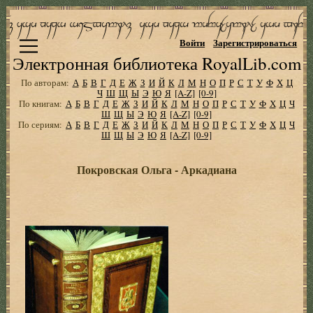
Войти
Зарегистрироваться
Электронная библиотека RoyalLib.com
По авторам:
А
Б
В
Г
Д
Е
Ж
З
И
Й
К
Л
М
Н
О
П
Р
С
Т
У
Ф
Х
Ц
Ч
Ш
Щ
Ы
Э
Ю
Я
[A-Z]
[0-9]
По книгам:
А
Б
В
Г
Д
Е
Ж
З
И
Й
К
Л
М
Н
О
П
Р
С
Т
У
Ф
Х
Ц
Ч
Ш
Щ
Ы
Э
Ю
Я
[A-Z]
[0-9]
По сериям:
А
Б
В
Г
Д
Е
Ж
З
И
Й
К
Л
М
Н
О
П
Р
С
Т
У
Ф
Х
Ц
Ч
Ш
Щ
Ы
Э
Ю
Я
[A-Z]
[0-9]
Покровская Ольга - Аркадиана