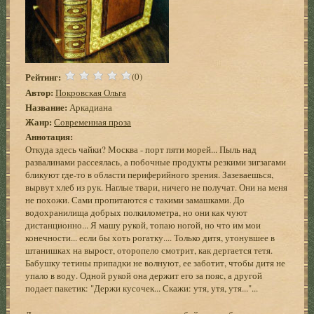
Рейтинг:
(0)
Автор:
Покровская Ольга
Название:
Аркадиана
Жанр:
Современная проза
Аннотация:
Откуда здесь чайки? Москва - порт пяти морей... Пыль над
развалинами рассеялась, а побочные продукты резкими зигзагами
бликуют где-то в области периферийного зрения. Зазеваешься,
вырвут хлеб из рук. Наглые твари, ничего не получат. Они на меня
не похожи. Сами пропитаются с такими замашками. До
водохранилища добрых полкилометра, но они как чуют
дистанционно... Я машу рукой, топаю ногой, но что им мои
конечности... если бы хоть рогатку.... Только дитя, утонувшее в
штанишках на вырост, оторопело смотрит, как дергается тетя.
Бабушку тетины припадки не волнуют, ее заботит, чтобы дитя не
упало в воду. Одной рукой она держит его за пояс, а другой
подает пакетик: "Держи кусочек... Скажи: утя, утя, утя..."...