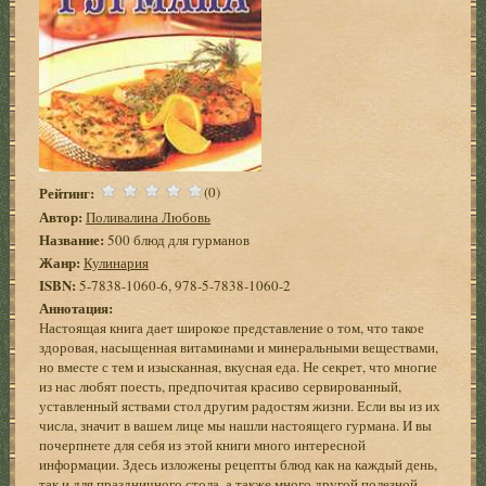
Рейтинг:
(0)
Автор:
Поливалина Любовь
Название:
500 блюд для гурманов
Жанр:
Кулинария
ISBN:
5-7838-1060-6, 978-5-7838-1060-2
Аннотация:
Настоящая книга дает широкое представление о том, что такое
здоровая, насыщенная витаминами и минеральными веществами,
но вместе с тем и изысканная, вкусная еда. Не секрет, что многие
из нас любят поесть, предпочитая красиво сервированный,
уставленный яствами стол другим радостям жизни. Если вы из их
числа, значит в вашем лице мы нашли настоящего гурмана. И вы
почерпнете для себя из этой книги много интересной
информации. Здесь изложены рецепты блюд как на каждый день,
так и для праздничного стола, а также много другой полезной