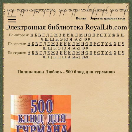
Войти
Зарегистрироваться
Электронная библиотека RoyalLib.com
По авторам:
А
Б
В
Г
Д
Е
Ж
З
И
Й
К
Л
М
Н
О
П
Р
С
Т
У
Ф
Х
Ц
Ч
Ш
Щ
Ы
Э
Ю
Я
[A-Z]
[0-9]
По книгам:
А
Б
В
Г
Д
Е
Ж
З
И
Й
К
Л
М
Н
О
П
Р
С
Т
У
Ф
Х
Ц
Ч
Ш
Щ
Ы
Э
Ю
Я
[A-Z]
[0-9]
По сериям:
А
Б
В
Г
Д
Е
Ж
З
И
Й
К
Л
М
Н
О
П
Р
С
Т
У
Ф
Х
Ц
Ч
Ш
Щ
Ы
Э
Ю
Я
[A-Z]
[0-9]
Поливалина Любовь - 500 блюд для гурманов