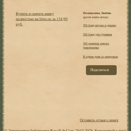
Купить и скачать книгу
Поливалина Любовь
другие книги автора:
полностью на litres.ru за 134,90
руб.
500 блюд вкусно и дешево
500 блюд для гурманов
500 рецептов старого
трактирщика
В одном доме со свекровью
Поделиться
Оставить отзыв о книге
© Электронная библиотека RoyalLib.Com, 2010-2026. Контактный e-mail: