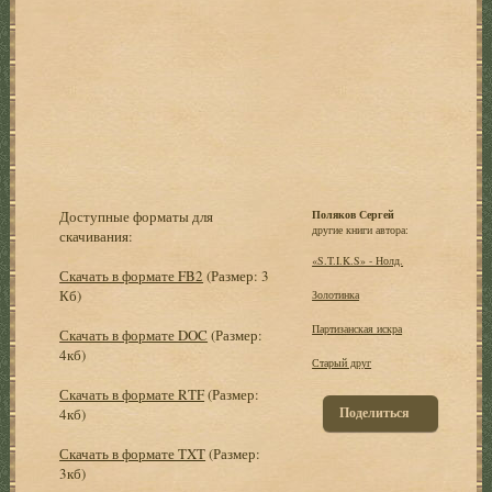
Доступные форматы для
Поляков Сергей
другие книги автора:
скачивания:
«S.T.I.K.S» - Нолд.
Скачать в формате FB2
(Размер: 3
Кб)
Золотинка
Партизанская искра
Скачать в формате DOC
(Размер:
4кб)
Старый друг
Скачать в формате RTF
(Размер:
Поделиться
4кб)
Скачать в формате TXT
(Размер:
3кб)