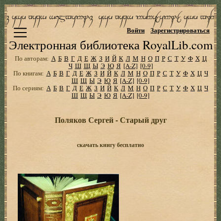
Войти
Зарегистрироваться
Электронная библиотека RoyalLib.com
По авторам:
А
Б
В
Г
Д
Е
Ж
З
И
Й
К
Л
М
Н
О
П
Р
С
Т
У
Ф
Х
Ц
Ч
Ш
Щ
Ы
Э
Ю
Я
[A-Z]
[0-9]
По книгам:
А
Б
В
Г
Д
Е
Ж
З
И
Й
К
Л
М
Н
О
П
Р
С
Т
У
Ф
Х
Ц
Ч
Ш
Щ
Ы
Э
Ю
Я
[A-Z]
[0-9]
По сериям:
А
Б
В
Г
Д
Е
Ж
З
И
Й
К
Л
М
Н
О
П
Р
С
Т
У
Ф
Х
Ц
Ч
Ш
Щ
Ы
Э
Ю
Я
[A-Z]
[0-9]
Поляков Сергей - Старый друг
скачать книгу бесплатно