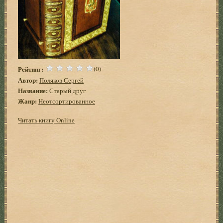
Рейтинг:
(0)
Автор:
Поляков Сергей
Название:
Старый друг
Жанр:
Неотсортированное
Читать книгу Online