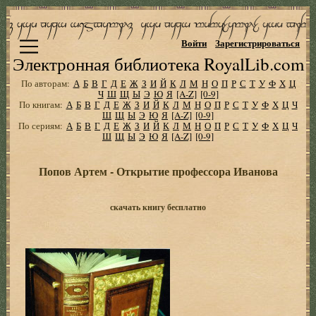
Войти
Зарегистрироваться
Электронная библиотека RoyalLib.com
По авторам:
А
Б
В
Г
Д
Е
Ж
З
И
Й
К
Л
М
Н
О
П
Р
С
Т
У
Ф
Х
Ц
Ч
Ш
Щ
Ы
Э
Ю
Я
[A-Z]
[0-9]
По книгам:
А
Б
В
Г
Д
Е
Ж
З
И
Й
К
Л
М
Н
О
П
Р
С
Т
У
Ф
Х
Ц
Ч
Ш
Щ
Ы
Э
Ю
Я
[A-Z]
[0-9]
По сериям:
А
Б
В
Г
Д
Е
Ж
З
И
Й
К
Л
М
Н
О
П
Р
С
Т
У
Ф
Х
Ц
Ч
Ш
Щ
Ы
Э
Ю
Я
[A-Z]
[0-9]
Попов Артем - Открытие профессора Иванова
скачать книгу бесплатно