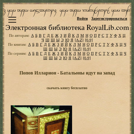
Войти
Зарегистрироваться
Электронная библиотека RoyalLib.com
По авторам:
А
Б
В
Г
Д
Е
Ж
З
И
Й
К
Л
М
Н
О
П
Р
С
Т
У
Ф
Х
Ц
Ч
Ш
Щ
Ы
Э
Ю
Я
[A-Z]
[0-9]
По книгам:
А
Б
В
Г
Д
Е
Ж
З
И
Й
К
Л
М
Н
О
П
Р
С
Т
У
Ф
Х
Ц
Ч
Ш
Щ
Ы
Э
Ю
Я
[A-Z]
[0-9]
По сериям:
А
Б
В
Г
Д
Е
Ж
З
И
Й
К
Л
М
Н
О
П
Р
С
Т
У
Ф
Х
Ц
Ч
Ш
Щ
Ы
Э
Ю
Я
[A-Z]
[0-9]
Попов Илларион - Батальоны идут на запад
скачать книгу бесплатно