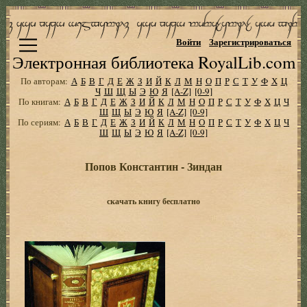
Войти
Зарегистрироваться
Электронная библиотека RoyalLib.com
По авторам:
А
Б
В
Г
Д
Е
Ж
З
И
Й
К
Л
М
Н
О
П
Р
С
Т
У
Ф
Х
Ц
Ч
Ш
Щ
Ы
Э
Ю
Я
[A-Z]
[0-9]
По книгам:
А
Б
В
Г
Д
Е
Ж
З
И
Й
К
Л
М
Н
О
П
Р
С
Т
У
Ф
Х
Ц
Ч
Ш
Щ
Ы
Э
Ю
Я
[A-Z]
[0-9]
По сериям:
А
Б
В
Г
Д
Е
Ж
З
И
Й
К
Л
М
Н
О
П
Р
С
Т
У
Ф
Х
Ц
Ч
Ш
Щ
Ы
Э
Ю
Я
[A-Z]
[0-9]
Попов Константин - Зиндан
скачать книгу бесплатно