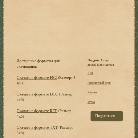
Доступные форматы для
Порджес Артур
другие книги автора:
скачивания:
1,98
Скачать в формате FB2
(Размер: 4
Кб)
Абсолютный слух
Капкан
Скачать в формате DOC
(Размер:
4кб)
Муха
Скачать в формате RTF
(Размер:
Поделиться
4кб)
Скачать в формате TXT
(Размер:
3кб)