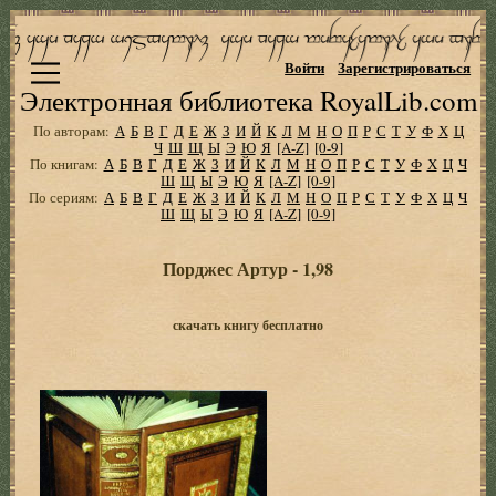
Войти
Зарегистрироваться
Электронная библиотека RoyalLib.com
По авторам:
А
Б
В
Г
Д
Е
Ж
З
И
Й
К
Л
М
Н
О
П
Р
С
Т
У
Ф
Х
Ц
Ч
Ш
Щ
Ы
Э
Ю
Я
[A-Z]
[0-9]
По книгам:
А
Б
В
Г
Д
Е
Ж
З
И
Й
К
Л
М
Н
О
П
Р
С
Т
У
Ф
Х
Ц
Ч
Ш
Щ
Ы
Э
Ю
Я
[A-Z]
[0-9]
По сериям:
А
Б
В
Г
Д
Е
Ж
З
И
Й
К
Л
М
Н
О
П
Р
С
Т
У
Ф
Х
Ц
Ч
Ш
Щ
Ы
Э
Ю
Я
[A-Z]
[0-9]
Порджес Артур - 1,98
скачать книгу бесплатно